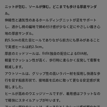
ニットが包む、ソールが弾む。どこまでも歩ける厚底サンダ
ル。
伸縮性と通気性のあるホールディングニットが足をサポート
し、透かし柄の編地で締め付け感が少なく足にやさしい履き心
地の厚底サンダル。

約5.5cmの見た目ヒールでありながら前方にも厚みがあること
で実感ヒールは約2.5cm。

厚底のミッドソールは、fitfit独自の配合によるEVA材。

軽量でクッション性が高く、歩行時に柔らかく反発して衝撃を
軽減します。

アウトソールは、グリップ性の高いラバー材を採用し快適な歩
行を促す船底形状で、接地面を広めに取って更なる安定感が実
現しました。

ヒールが高めのウエッジソールですが、着用感はフラットなの
で軽快にスタイルアップが叶います。

アッパー部分のニットは、すっきりとしたシャリ感が軽やかで