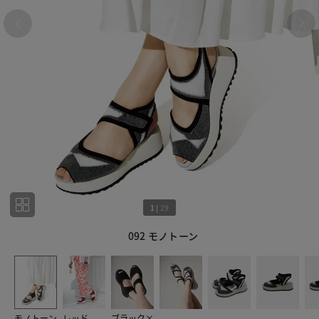
1
|
29
092 モノトーン
1
29
モノトーン
レッド
ブラック×