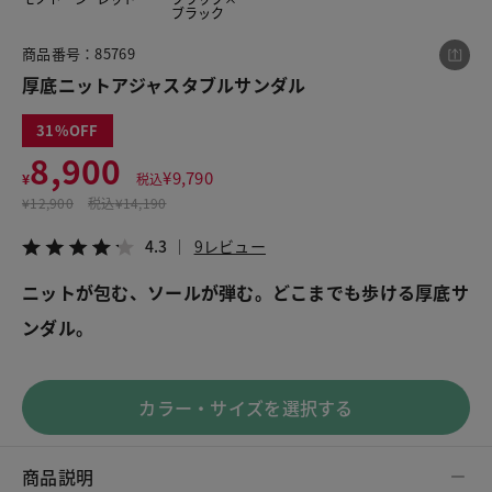
ブラック
商品番号：85769
この商品をシェアする
厚底ニットアジャスタブルサンダル
31
厚底ニットアジャスタブルサンダル
8,900
¥8,900
税込¥9,790
¥
9,790
¥
税込
4.3
9レビュー
¥
12,900
税込
¥14,190
4.3
9レビュー
ニットが包む、ソールが弾む。どこまでも歩ける厚底サ
ンダル。
LINE
X
メール
カラー・サイズを選択する
商品説明