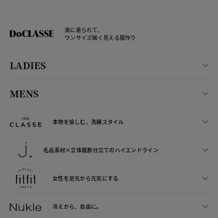
楽に着られて、
ワンサイズ細く見える服作り
LADIES
MENS
本物を愉しむ、洗練スタイル
名品素材×立体裁断仕立ての
ハイエンドライン
女性を足元から
元気にする
冷えから、
自由に。