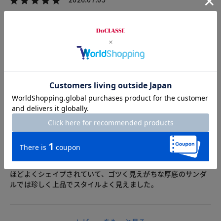
MNL1
身長162cm
体型大柄
カラー：モノトーン
サイズ：23.5cm
歩きやすいし、とてもオシャレで気に入っています
2026.06.27
sara
身長158cm
体型普通
カラー：ブラック×ブラック
サイズ：23.5cm
ブラック、Mサイズを購入。外反母趾で、足の幅が狭く甲が低
いので、合う靴がなかなかありませんが、こちらはニットで足
にフィットし、柔らかく包んでくれて良かったです。つま先が
ほどよくシェイプされていて、ゴツく見えがちな厚底のサンダ
ルでは珍しく上品でスタイルよく見えました。