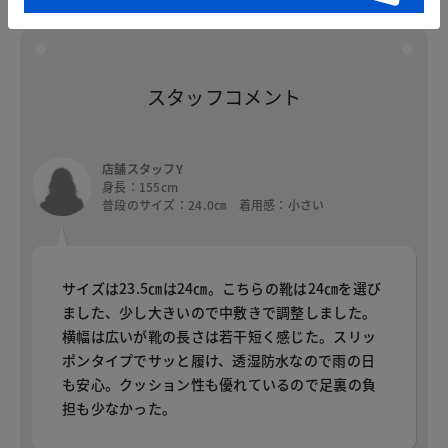
スタッフコメント
スタッフコメント
店舗スタッフY
身長：155cm
普段のサイズ：24.0㎝ 着用感：小さい
サイズは23.5㎝は24㎝。こちらの靴は24㎝を選び
ました、少し大きいので中敷きで調整しました。
横幅は広いが靴の長さは若干短く感じた。スリッ
ポンタイプでサッと履け、透湿防水なので雨の日
も安心。クッション性も優れているので足裏の負
担も少なかった。