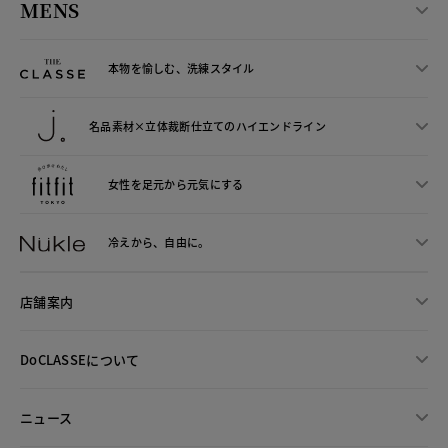
MENS
本物を愉しむ、洗練スタイル
名品素材×立体裁断仕立ての
ハイエンドライン
女性を足元から
元気にする
冷えから、
自由に。
店舗案内
DoCLASSEについて
ニュース