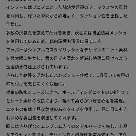
インソールはプニプニとした触感が好評のラテックス性の素材
を採用し、履いた瞬間から心地よく、クッション性を重視した
仕様に。

多数の通気孔を備えて蒸れを防ぎ、表面には抗菌防臭メッシュ
を使用しているため、靴内環境も清潔に保てます。

アッパーはシンプルでスタイリッシュなデザインのニット素材
を最大限に生かし、雨の日でも蒸れを軽減し快適に履けるよう
透湿防水で仕上げられています。

さらに伸縮性を活かしたハンズフリー仕様で、1日履いても甲の
締め付けを感じにくく快適に。

従来の防水シューズに比べ、ホールディングニットの1枚仕立て
とシート素材の改良により、軽くて柔らかい履き心地を実現。

ニットの糸は上品な艶感のあるタイプを使用し、見た目にもき
れいめな雰囲気を演出してくれます。

踵にはさりげなくエンブレム入りのメタルパーツを施し、上品
なアクセントを加え、デザイン性と機能性を兼ね備えた、アク