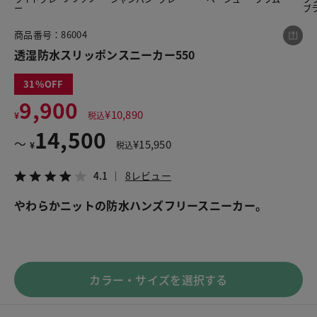
ー
ブ
商品番号：86004
この商品をシェアする
透湿防水スリッポンスニーカー550
31
透湿防水スリッポンスニーカー550
9,900
¥14,500
税込¥15,950
¥
10,890
¥
税込
4.1
8レビュー
14,500
〜
¥
15,950
¥
税込
4.1
8レビュー
やわらかニットの防水ハンズフリースニーカー。
LINE
X
メール
カラー・サイズを選択する