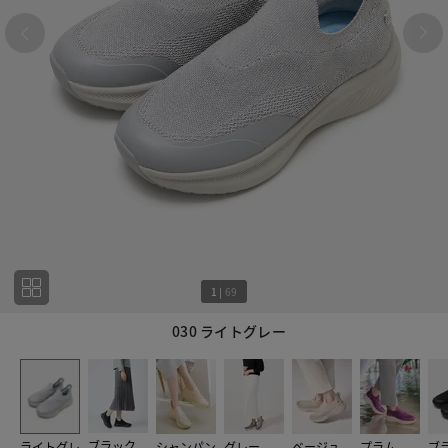
1
|
69
030 ライトグレー
1
69
ブラック
ライトグレ
シャンパン
グレー
ベージュ
プラム
ブ