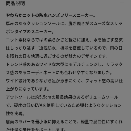
商品説明
やわらかニットの防水ハンズフリースニーカー。
厚みのあるクッションソールに、脱ぎ履きがスムーズなスリッ
ポンタイプのスニーカー。

ニット素材ならではの柔らかさと軽さに加え、水を通さず空気
はしっかり逃す「透湿防水」機能を搭載しているので、雨の日
も晴れの日も快適に過ごせるのが魅力のデザインです。

トレンド感のあるワイドな木型にモデルチェンジし、リラック
ス感のあるコーディネートにも合わせやすくなりました。

ワイド設計でありながら足が泳ぎにくく、フィット感の高い仕
上がりになっています。

アウトソールは約5.5cmの脚長効果のあるボリュームソール
で、硬度の低いEVAを使用しているため弾むようなクッション
性を実現。

底面のラバーを最小限に抑えることで、軽量で屈曲性にすぐれ
た快適な歩行をサポートします。
