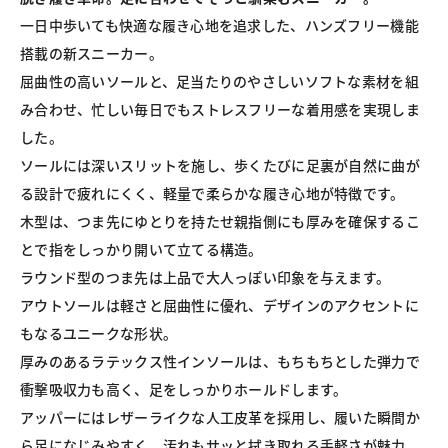
一日中歩いても快適な履き心地を追求した、ハンズフリー機能
搭載の新スニーカー。

屈曲性の高いソールと、足当たりのやさしいソフトな素材を組
み合わせ、忙しい毎日でもストレスフリーな着用感を実現しま
した。

ソールには深いスリットを施し、歩くたびに足裏が自然に曲が
る設計で疲れにくく、軽量で柔らかな履き心地が特徴です。

木型は、つま先にゆとりを持たせ親指側にも厚みを確保するこ
とで指をしっかり開いて立てる構造。

ラウンド型のつま先は上品で大人っぽい印象を与えます。

アウトソールは軽さと屈曲性に優れ、デザインのアクセントに
もなるユニークな形状。

厚みのあるラテックス性インソールは、もちもちとした弾力で
衝撃吸収力も高く、足をしっかりホールドします。

アッパーにはレザーライクな人工皮革を採用し、履いた瞬間か
ら足になじみやすく、汚れもサッと拭き取れる手軽さが魅力。
