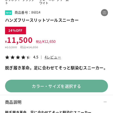
ト
ワイト
商品番号：86014
new
この商品をシェアする
ハンズフリースリットソールスニーカー
14
ハンズフリースリットソールスニーカー
11,500
¥11,500
税込¥12,650
¥
12,650
¥
税込
4.5
4レビュー
¥
13,500
税込
¥14,850
4.5
4レビュー
脱ぎ履き革命。足に合わせてそっと馴染むスニーカー。
LINE
X
メール
カラー・サイズを選択する
商品説明
脱ぎ履き革命。足に合わせてそっと馴染むスニーカー。