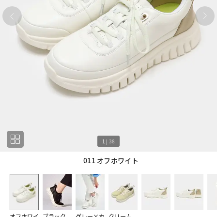
1
|
38
011 オフホワイト
1
38
オフホワイ
ブラック
グレー×ホ
クリーム