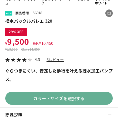
ュ
ク
ホワイト
商品番号：86018
new
この商品をシェアする
撥水バックルバレエ 320
29
撥水バックルバレエ 320
9,500
¥9,500
税込¥10,450
¥
10,450
¥
税込
4.3
3レビュー
¥
13,500
税込
¥14,850
4.3
3レビュー
ぐらつきにくい、安定した歩行を叶える撥水加工パンプ
LINE
X
メール
ス。
カラー・サイズを選択する
商品説明