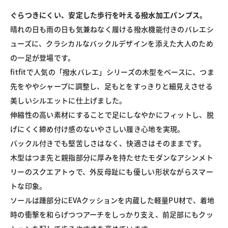
ぐらつきにくい、安定した歩行を叶える撥水加工パンプス。
晴れの日も雨の日も気兼ねなく履ける撥水機能付きのバレエシ
ューズに、クラシカルなバックルデザインを添えた大人のため
の一足が登場です。

fitfitで人気の「撥水バレエ」シリーズの木型をベースに、つま
先をややシャープに調整し、足もとをすっきりと細見えさせる
美しいシルエットに仕上げました。

伸縮性の高い素材にすることで足にしなやかにフィットし、脱
げにくく締め付け感のないやさしい履き心地を実現。

バックル付きでも堅苦しさはなく、快適さはそのままです。

木型はつま先と親指部分に厚みを持たせたモダンなアシンメト
リーのスクエアトゥで、外反母趾にも優しい形状ながらスマー
トな印象。

ソールは踵部分にEVAクッションを内蔵した軽量PU材で、着地
時の衝撃を和らげつつアーチをしっかり支え、前足部にもクッ