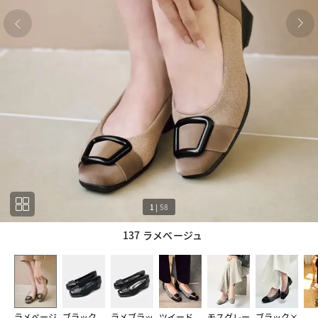
1
|
58
137 ラメベージュ
1
58
ラメベージ
ブラック
ラメブラッ
ツイード
モスグレー
ブラック×