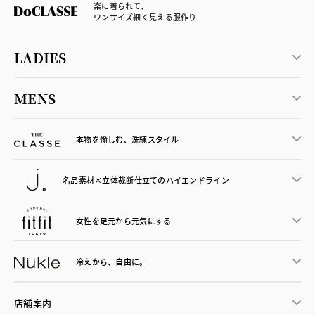
楽に着られて、
ワンサイズ細く見える服作り
LADIES
MENS
本物を愉しむ、洗練スタイル
名品素材×立体裁断仕立ての
ハイエンドライン
女性を足元から
元気にする
冷えから、
自由に。
店舗案内