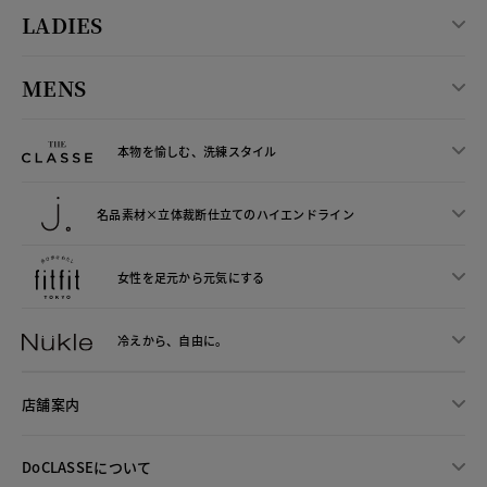
LADIES
MENS
本物を愉しむ、洗練スタイル
名品素材×立体裁断仕立ての
ハイエンドライン
女性を足元から
元気にする
冷えから、
自由に。
店舗案内
DoCLASSEについて