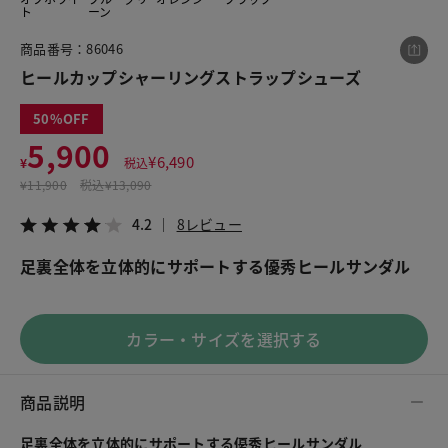
ト
ーン
商品番号：86046
この商品をシェアする
ヒールカップシャーリングストラップシューズ
50
ヒールカップシャーリングストラップシューズ
5,900
¥5,900
税込¥6,490
¥
6,490
¥
税込
4.2
8レビュー
¥
11,900
税込
¥13,090
4.2
8レビュー
足裏全体を立体的にサポートする優秀ヒールサンダル
LINE
X
メール
カラー・サイズを選択する
商品説明
足裏全体を立体的にサポートする優秀ヒールサンダル