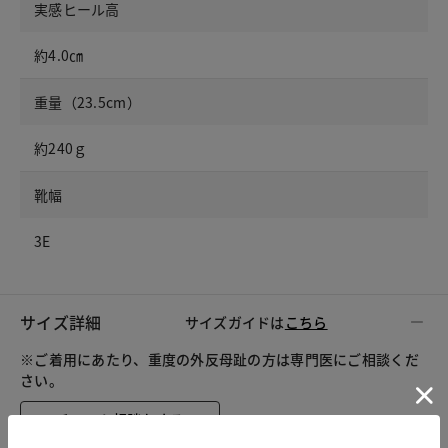
実感ヒール高
約4.0㎝
重量（23.5cm）
約240ｇ
靴幅
3E
サイズ詳細
サイズガイドは
こちら
※ご着用にあたり、重度の外反母趾の方は専門医にご相談くだ
さい。
チャット相談をする