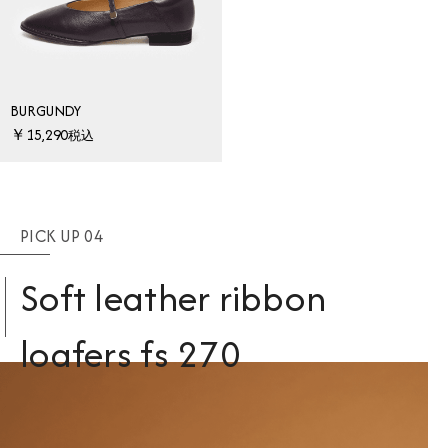
BURGUNDY
￥15,290
税込
PICK UP 04
Soft leather ribbon
loafers fs 270