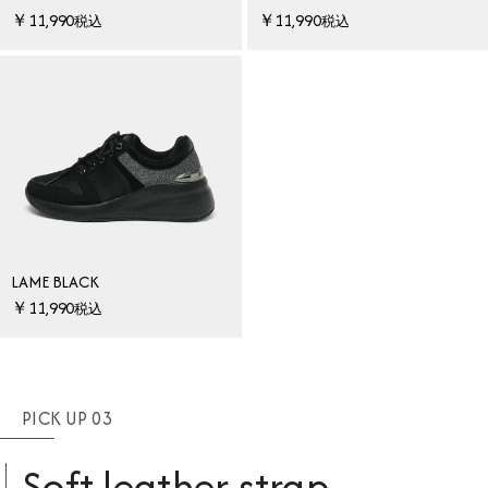
￥11,990
￥11,990
税込
税込
LAME BLACK
￥11,990
税込
PICK UP 03
Soft leather strap