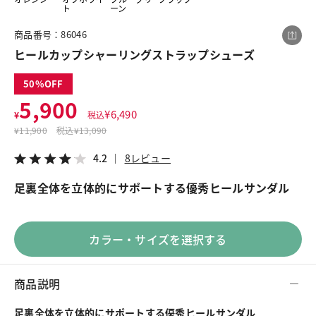
ト
ーン
商品番号：86046
この商品をシェアする
ヒールカップシャーリングストラップシューズ
50
ヒールカップシャーリングストラップシューズ
5,900
¥5,900
税込¥6,490
¥
6,490
¥
税込
4.2
8レビュー
¥
11,900
税込
¥13,090
4.2
8レビュー
足裏全体を立体的にサポートする優秀ヒールサンダル
LINE
X
メール
カラー・サイズを選択する
商品説明
足裏全体を立体的にサポートする優秀ヒールサンダル