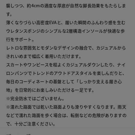
襲しつつ、約4cmの適度な厚底が自然な脚長効果をもたらしま
す。

薄くなりづらい高密度EVAと、履いた瞬間のふんわり感を生む
ウレタンスポンジのシンプルな2層構造インソールが快適な歩
行をサポート。

レトロな雰囲気とモダンなデザインの融合で、カジュアルから
きれいめまで幅広く着用いただけます。

スカートやワンピースを程よくカジュアルダウンしたり、ナイ
ロンパンツでトレンドのアウトドアスタイルを楽しんだりと、
毎日のコーディネートの基盤として「しっかり支える履き心
地」を日常的にお楽しみいただける一足です。

※完全防水ではございません。

※濡れた路面では乾いた路面よりも滑りやすくなります。雨天
などで濡れた路面を歩く場合は、転倒などの危険がありますの
で、十分ご注意ください。