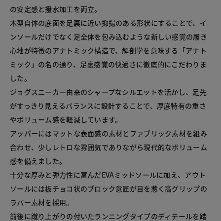
の安定感と撥水加工を両立。

木型自体の底面を足裏に近い抑揚のある形状にすることで、イ
ンソールだけでなく足全体を包み込むような新しい感覚の履き
心地が特徴のアナトミック構造で、解剖学を意味する「アナト
ミック」の名の通り、足裏感覚の快適さに徹底的にこだわりま
した。

ジョグスニーカー由来のシャープなシルエットを活かし、足先
がすっきり見えるバランスに設計することで、厚底特有の重さ
やボリューム感を軽減しています。

アッパーにはマットな表面感の素材とファブリック素材を組み
合わせ、少しレトロな雰囲気でありながら現代的なボリューム
感を備えました。

十分な厚みと弾力性に富んだEVAミッドソールに加え、アウト
ソールには板チョコ状のブロック意匠が目を惹く高グリップの
ラバー素材を採用。

前後に蹴り上がりの付いたランニングタイプのディテールを踏