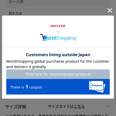
ヒール高
約4.0㎝
実感ヒール高
約1.0
重量（23.5cm）
約250ｇ
靴幅
3E
サイズ詳細
サイズガイドは
こちら
※ご着用にあたり、重度の外反母趾の方は専門医にご相談くだ