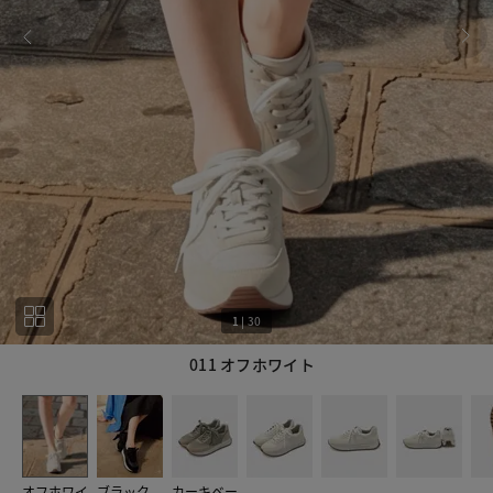
1
|
30
011 オフホワイト
1
30
オフホワイ
ブラック
カーキベー