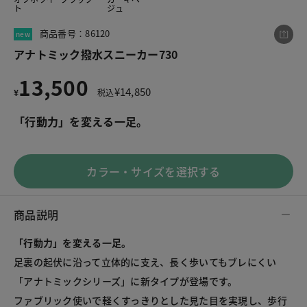
ト
ジュ
商品番号：86120
new
この商品をシェアする
アナトミック撥水スニーカー730
13,500
¥
14,850
¥
税込
アナトミック撥水スニーカー730
¥13,500
税込¥14,850
「行動力」を変える一足。
カラー・サイズを選択する
LINE
X
メール
商品説明
「行動力」を変える一足。
足裏の起伏に沿って立体的に支え、長く歩いてもブレにくい
「アナトミックシリーズ」に新タイプが登場です。

ファブリック使いで軽くすっきりとした見た目を実現し、歩行