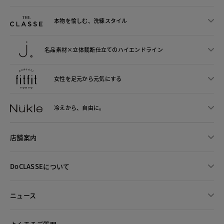
本物を愉しむ、洗練スタイル
名品素材×立体裁断仕立ての
ハイエンドライン
女性を足元から
元気にする
冷えから、
自由に。
店舗案内
DoCLASSEについて
ニュース