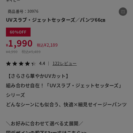
ネイビー
商品番号：30976
UVスラブ・ジェットセッターズ／パンツ66㎝
この商品をシェアする
60
UVスラブ・ジェットセッターズ／パンツ66㎝
1,990
¥
2,189
¥
税込
¥1,990
税込¥2,189
¥
4,990
税込
¥5,489
4.4
122レビュー
4.4
122レビュー
【さらさら華やかUVカット】
組み合わせ自在！「UVスラブ・ジェットセッターズ」
LINE
X
メール
シリーズ
どんなシーンにも似合う、快適×細見せイージーパンツ
＼お好みに合わせて選べる丈展開／
同デザインの股下63cm丈はこちら>>