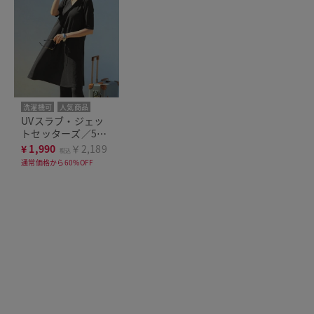
洗濯機可
人気商品
UVスラブ・ジェッ
トセッターズ／5分
袖チュニック
¥
1,990
￥2,189
税込
通常価格から60%OFF