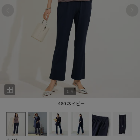
1
|
6
480 ネイビー
1
6