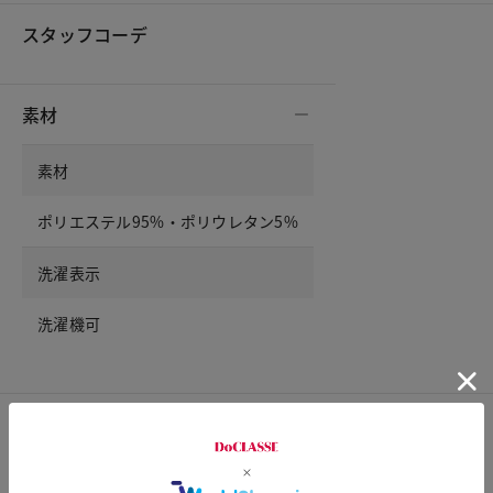
スタッフコーデ
素材
素材
ポリエステル95%・ポリウレタン5%
洗濯表示
洗濯機可
サイズ詳細
サイズガイドは
こちら
サイズ
着丈
ウエスト
ヒップ
股下
パンツ裾幅
わたり