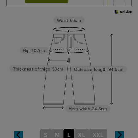
Waist
68cm
Hip
107cm
Thickness of thigh
33cm
Outseam length
94.5cm
Hem width
24.5cm
S
M
L
XL
XXL