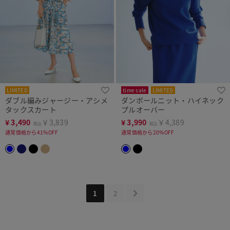
LIMITED
time sale
LIMITED
ダブル編みジャージー・アシメ
ダンボールニット・ハイネック
タックスカート
プルオーバー
¥
3,490
￥3,839
¥
3,990
￥4,389
税込
税込
通常価格から41%OFF
通常価格から20%OFF
1
2