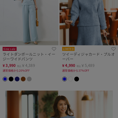
time sale
LIMITED
ライトダンボールニット・イー
ツイーディジャカード・プルオ
ジーワイドパンツ
ーバー
¥
3,990
￥4,389
¥
4,990
￥5,489
税込
税込
通常価格から20%OFF
通常価格から37%OFF