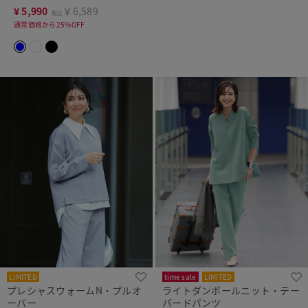
¥
5,990
￥6,589
税込
通常価格から25%OFF
LIMITED
time sale
LIMITED
プレシャスウォームN・プルオ
ライトダンボールニット・テー
ーバー
パードパンツ