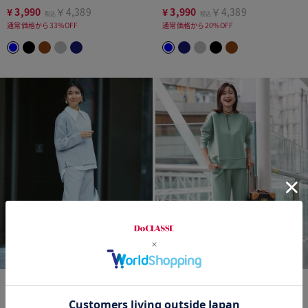
¥
3,990
￥4,389
¥
3,990
￥4,389
税込
税込
通常価格から33%OFF
通常価格から20%OFF
time sale
LIMITED
time sale
LIMITED
プレシャスウォームN・セミワ
ライトダンボールニット・セミ
イド／74cm
ワイドパンツ