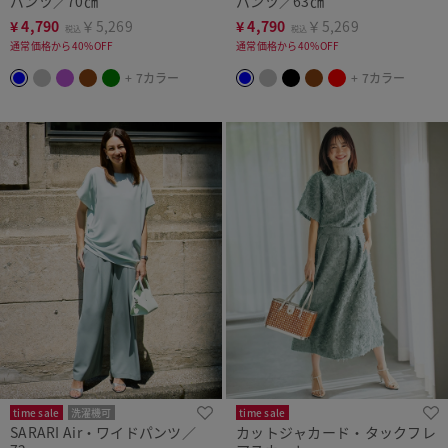
パンツ／70㎝
パンツ／63㎝
¥
4,790
￥5,269
¥
4,790
￥5,269
税込
税込
通常価格から40%OFF
通常価格から40%OFF
+ 7カラー
+ 7カラー
time sale
洗濯機可
time sale
SARARI Air・ワイドパンツ／
カットジャカード・タックフレ