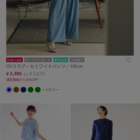
time sale
ポーチプレゼント
新色追加
洗濯機可
UVスラブ・セミワイドパンツ／ 68cm
¥
3,490
￥3,839
税込
通常価格から30%OFF
+ 4カラー