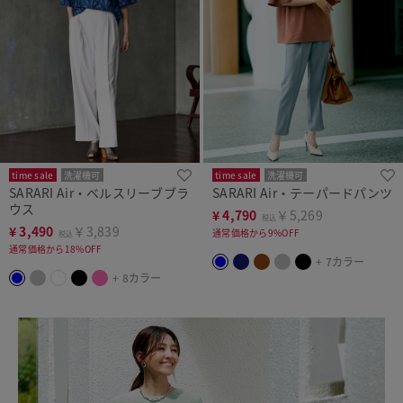
time sale
洗濯機可
time sale
洗濯機可
SARARI Air・ベルスリーブブラ
SARARI Air・テーパードパンツ
ウス
¥
4,790
￥5,269
税込
¥
3,490
￥3,839
通常価格から9%OFF
税込
通常価格から18%OFF
+ 7カラー
+ 8カラー