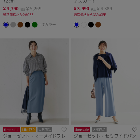
72cm
アスカート
¥
4,790
￥5,269
¥
3,990
￥4,389
税込
税込
通常価格から9%OFF
通常価格から33%OFF
+ 7カラー
time sale
LIMITED
人気商品
time sale
人気商品
ジョーゼット・マーメイドフレ
ジョーゼット・セミワイドパン