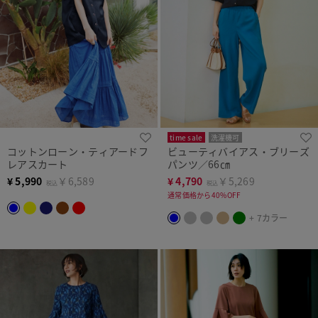
time sale
洗濯機可
コットンローン・ティアードフ
ビューティバイアス・ブリーズ
レアスカート
パンツ／66㎝
¥
5,990
￥6,589
¥
4,790
￥5,269
税込
税込
通常価格から40%OFF
+ 7カラー