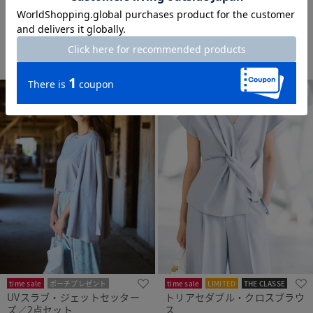
¥
3,990
￥4,389
¥
3,990
￥4,389
税込
税込
通常価格から33%OFF
通常価格から20%OFF
+ 4カラー
time sale
ポーチプレゼント
time sale
LIMITED
THE CLASSE
UVスラブ・ジェットセッター
トリアセダブル・クロスブラウ
洗濯機可
ズ／2点セット
ス