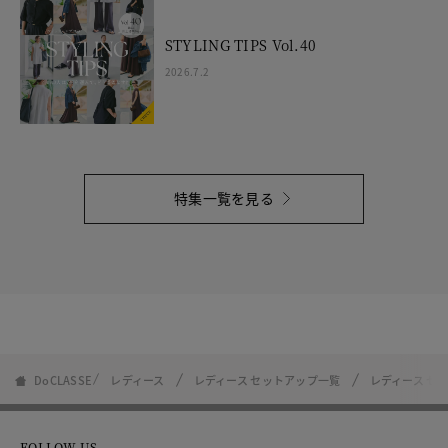
STYLING TIPS Vol.40
2026.7.2
特集一覧を見る
DoCLASSE
レディース
レディース セットアップ一覧
レディース セ
FOLLOW US