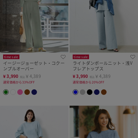
time sale
time sale
イージージョーゼット・コクー
ライトダンボールニット・浅V
ンプルオーバー
フレアトップス
¥
3,990
￥4,389
¥
3,990
￥4,389
税込
税込
通常価格から33%OFF
通常価格から20%OFF