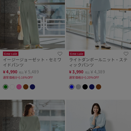
time sale
time sale
イージージョーゼット・セミワ
ライトダンボールニット・ステ
イドパンツ
ィックパンツ
¥
4,990
￥5,489
¥
3,990
￥4,389
税込
税込
通常価格から16%OFF
通常価格から20%OFF