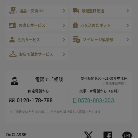
返品・交換OK
最短翌日配送
お直しサービス
心を込めたギフト
会員サービス
マイレージ倶楽部
お店で試着サービス
電話でご相談
受付時間 9:00～21:00 年中無休
※年末年始等除く
固定電話から
携帯・IP電話から（有料）
0120-178-788
0570-003-003
※ご申告をいただければ、こちらから折り返しお電話いたします
DoCLASSE