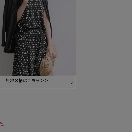
無地×柄はこちら＞＞
た。
。