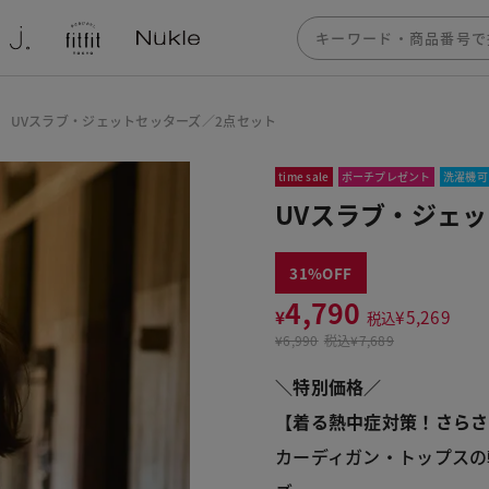
UVスラブ・ジェットセッターズ／2点セット
time sale
ポーチプレゼント
洗濯機可
UVスラブ・ジェ
31
4,790
¥
¥
5,269
税込
¥
6,990
税込
¥7,689
＼特別価格／
【着る熱中症対策！さらさ
カーディガン・トップスの