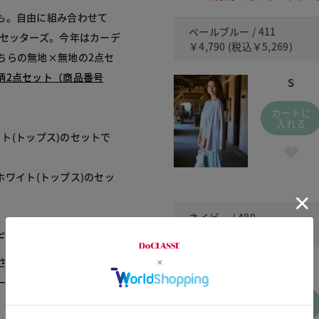
も。自由に組み合わせて
ペールブルー / 411
トセッターズ。今年はカーデ
￥4,790
(税込
￥5,269
)
ちらの無地×無地の2点セ
柄2点セット（商品番号
S
カートに
入れる
イト(トップス)のセットで
ホワイト(トップス)のセッ
ネイビー / 480
￥4,790
(税込
￥5,269
)
ディガン
さらりと羽織れるカーディ
S
ープでほっそり着こなせる
カートに
入れる