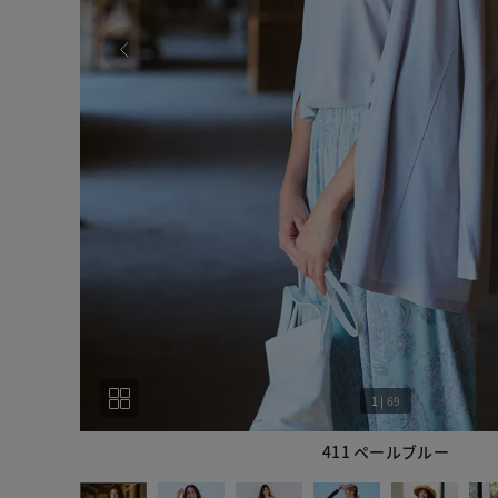
1
|
69
411 ペールブルー