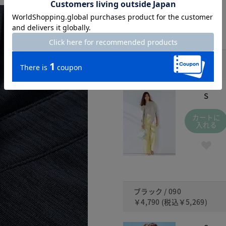
ライトグレー / 030
￥4,790
(税込
￥5,269
)
S
カートに
入れる
ブラック / 090
￥4,790
(税込
￥5,269
)