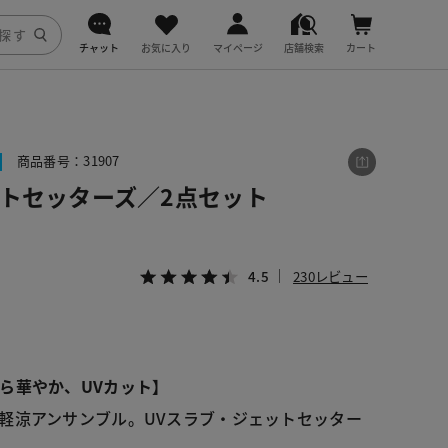
チャット
お気に入り
マイページ
店舗検索
カート
DoCLASSE
j.
商品番号：31907
ットセッターズ／2点セット
fitfit
4.5
230レビュー
ら華やか、UVカット】
軽涼アンサンブル。UVスラブ・ジェットセッター