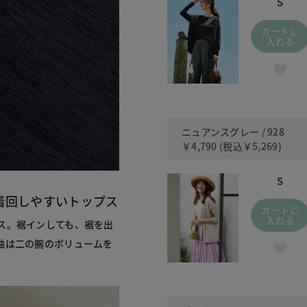
S
カートに
入れる
ニュアンスグレー / 928
￥4,790
(税込
￥5,269
)
S
着回しやすいトップス
カートに
入れる
ス。裾インしても、裾を出
袖は二の腕のボリュームを