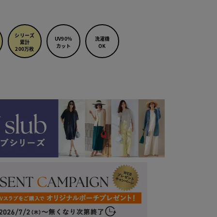
シリーズ
UV90%
洗濯機
累計
カット
OK
200万枚
 ネイビー