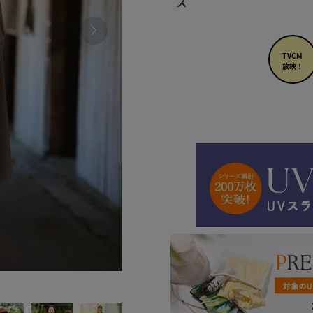
ズ
TVCM
放映！
480