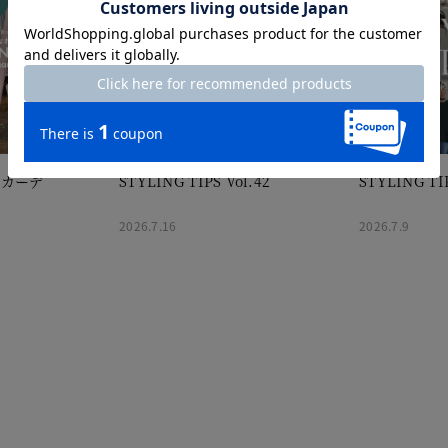
＆カーデ
STYLING TIPS Vol.42
STYLING TIP
2026.7.16
2026.7.9