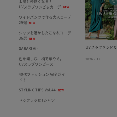
太陽と仲良くなる！
UVスラブワンピ＆カーデ
NEW
ワイドパンツで作る大人コーデ
29選
NEW
シャツを活かしたこなれコーデ
36選
NEW
UVスラブワンピ
SARARI Air
色を楽しむ、柄で華やぐ。
2026.7.17
UVスラブワンピース
40代ファッション 完全ガイ
ド！
STYLING TIPS Vol.44
NEW
ドゥクラッセTシャツ