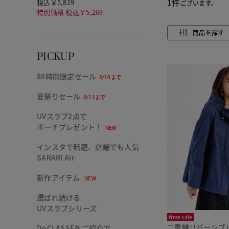
1件
税込￥5,819
ございます。
特別価格 税込￥5,269
商品を探す
PICKUP
88時間限定セール
8/10まで
夏祭りセール
8/11まで
UVスラブ2点で
ポーチプレゼント！
NEW
インスタで話題、店舗でも人気
SARARI Air
新作アイテム
NEW
選ばれ続ける
UVスラブシリーズ
time sale
二重織リバーシブ
DoCLASSEをご紹介で