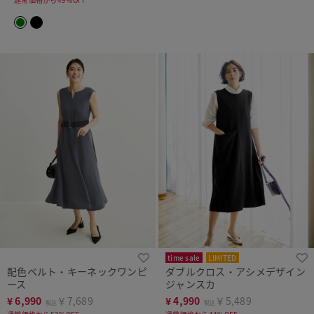
time sale
LIMITED
配色ベルト・キーネックワンピ
ダブルクロス・アシメデザイン
ース
ジャンスカ
¥
6,990
￥7,689
¥
4,990
￥5,489
税込
税込