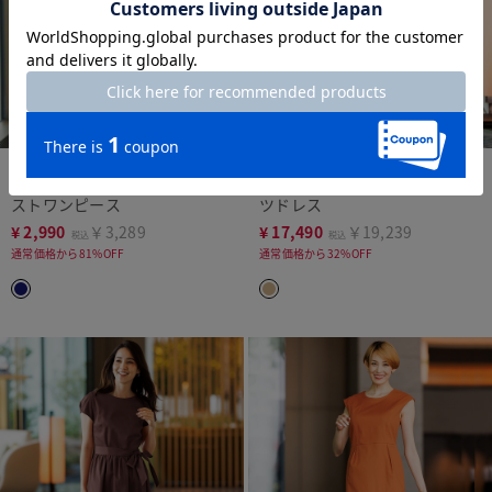
time sale
LIMITED
time sale
LIMITED
タイプライター・フロントツイ
艶デニム・異素材デザインシャ
ストワンピース
ツドレス
¥
2,990
￥3,289
¥
17,490
￥19,239
税込
税込
通常価格から81%OFF
通常価格から32%OFF