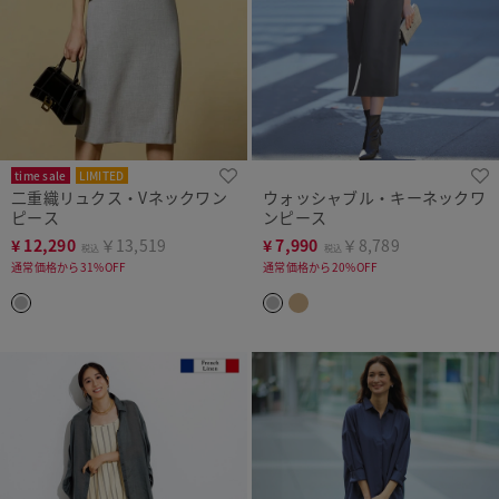
time sale
LIMITED
二重織リュクス・Vネックワン
ウォッシャブル・キーネックワ
ピース
ンピース
¥
12,290
￥13,519
¥
7,990
￥8,789
税込
税込
通常価格から31%OFF
通常価格から20%OFF