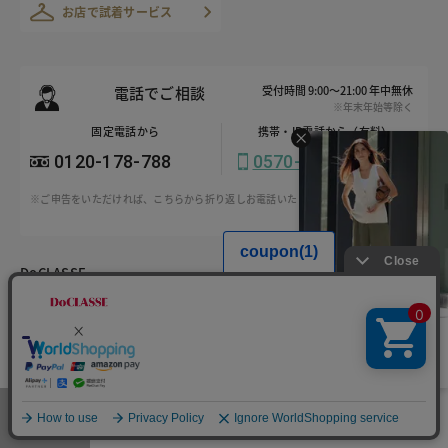
お店で試着サービス
電話でご相談
受付時間 9:00～21:00 年中無休
※年末年始等除く
固定電話から
携帯・IP電話から（有料）
0120-178-788
0570-003-003
※ご申告をいただければ、こちらから折り返しお電話いたします
DoCLASSE
公式SNSアカウント
HIT ITEM - PANTS
公式
店舗
税込￥8,789
特別価格 税込￥5,489
商品サポート
メンズ
メニュー
お気に入り
マイページ
店舗検索
カート