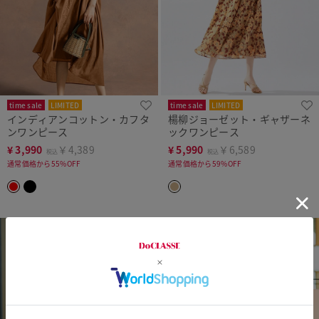
time sale
LIMITED
time sale
LIMITED
インディアンコットン・カフタ
楊柳ジョーゼット・ギャザーネ
ンワンピース
ックワンピース
¥
3,990
￥4,389
¥
5,990
￥6,589
税込
税込
通常価格から55%OFF
通常価格から59%OFF