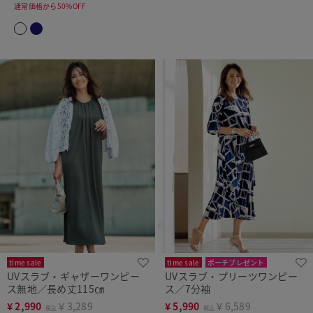
通常価格から50%OFF
time sale
time sale
ポーチプレゼント
UVスラブ・ギャザーワンピー
UVスラブ・プリーツワンピー
新色追加
洗濯機可
ス無地／長め丈115㎝
ス／7分袖
¥
2,990
￥3,289
¥
5,990
￥6,589
税込
税込