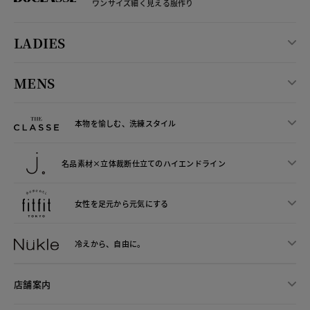
ワンサイズ細く見える服作り
LADIES
MENS
本物を愉しむ、洗練スタイル
名品素材×立体裁断仕立ての
ハイエンドライン
女性を足元から
元気にする
冷えから、
自由に。
店舗案内