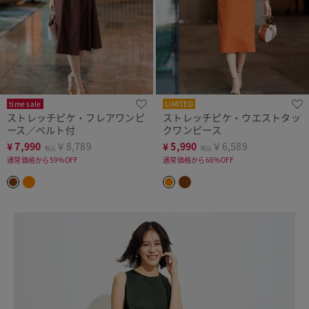
time sale
LIMITED
ストレッチピケ・フレアワンピ
ストレッチピケ・ウエストタッ
ース／ベルト付
クワンピース
¥
7,990
￥8,789
¥
5,990
￥6,589
税込
税込
通常価格から59%OFF
通常価格から66%OFF