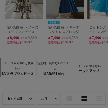
洗濯機可
SARARI Air・ノース
SARARI Air・キーネ
コットン混
リーブワンピース
ックドレス／ロング
ードワンピ
¥
8,990
￥9,889
¥
7,990
￥8,789
¥
7,990
税込
税込
税込
通常価格から10%OFF
通常価格から20%OFF
通常価格から20%
シリーズ累計200万枚突
新素材・蒸れないワンピ
コーデに悩まない
破！
ース
セットアップ
UVスラブワンピース
『SARARI Air』
おすすめ順
30件