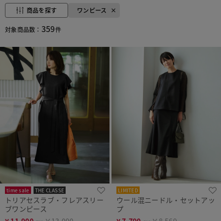
商品を探す
ワンピース
359
対象商品数：
件
time sale
THE CLASSE
LIMITED
トリアセスラブ・フレアスリー
ウール混ニードル・セットアッ
ブワンピース
プ
¥
11,900
￥13,090
¥
7,790
￥8,569