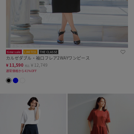
time sale
LIMITED
THE CLASSE
カルゼダブル・袖口フレア2WAYワンピース
¥
11,590
￥12,749
税込
通常価格から41%OFF