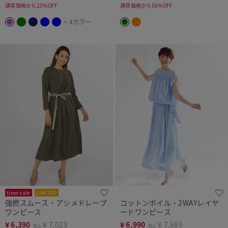
通常価格から25%OFF
通常価格から56%OFF
+ 4カラー
time sale
LIMITED
強撚スムース・アシメドレープ
コットンボイル・2WAYレイヤ
ワンピース
ードワンピース
¥
6,390
￥7,029
¥
6,990
￥7,689
税込
税込