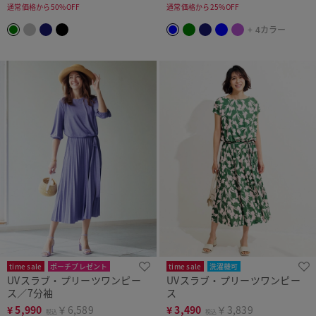
通常価格から50%OFF
通常価格から25%OFF
+ 4カラー
time sale
ポーチプレゼント
time sale
洗濯機可
UVスラブ・プリーツワンピー
UVスラブ・プリーツワンピー
新色追加
洗濯機可
ス／7分袖
ス
¥
5,990
￥6,589
¥
3,490
￥3,839
税込
税込