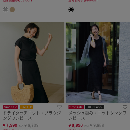
通常価格から53%OFF
通常価格から44%OFF
time sale
LIMITED
time sale
THE CLASSE
ドライタッチニット・ブラウジ
メッシュ編み・ニットタンクワ
ングワンピース
ンピース
¥
7,990
￥8,789
¥
8,990
￥9,889
税込
税込