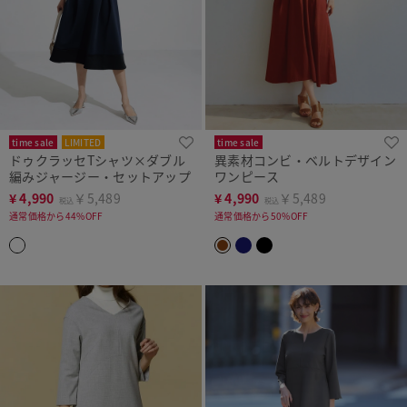
time sale
LIMITED
time sale
ドゥクラッセTシャツ×ダブル
異素材コンビ・ベルトデザイン
編みジャージー・セットアップ
ワンピース
¥
4,990
￥5,489
¥
4,990
￥5,489
税込
税込
通常価格から44%OFF
通常価格から50%OFF