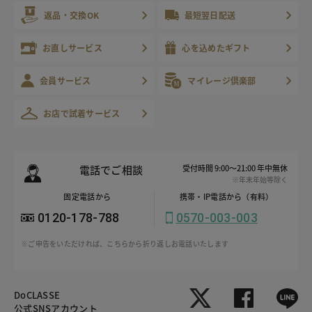
返品・交換OK
最短翌日配送
お直しサービス
心を込めたギフト
会員サービス
マイレージ倶楽部
お店で試着サービス
電話でご相談
受付時間 9:00～21:00 年中無休
※年末年始等除く
固定電話から
携帯・IP電話から（有料）
0120-178-788
0570-003-003
※ご申告をいただければ、こちらから折り返しお電話いたします
DoCLASSE
公式SNSアカウント