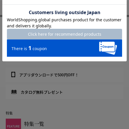
DoCLASSE
j.(ジェイドット)
j.(ジェイドット)のコート一覧
j.(ジ
FOLLOW US
8/31まで
メルマガ登録で500円OFF！
8/31まで
LINEお友達登録で500円OFF！
アプリダウンロードで500円OFF！
カタログ無料プレゼント
特集
特集一覧