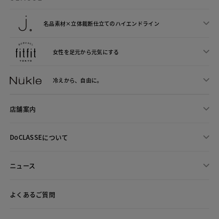
名品素材×立体裁断仕立ての
ハイエンドライン
女性を足元から
元気にする
冷えから、
自由に。
店舗案内
DoCLASSEについて
ニュース
よくあるご質問