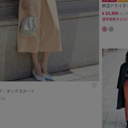
麻混ドライオ
¥
10,890
￥
税込
通常価格から31
グ・タックスカート
759
F