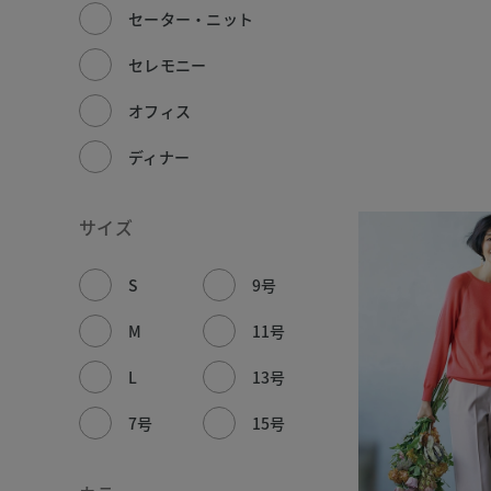
セーター・ニット
セレモニー
オフィス
ディナー
サイズ
S
9号
M
11号
L
13号
7号
15号