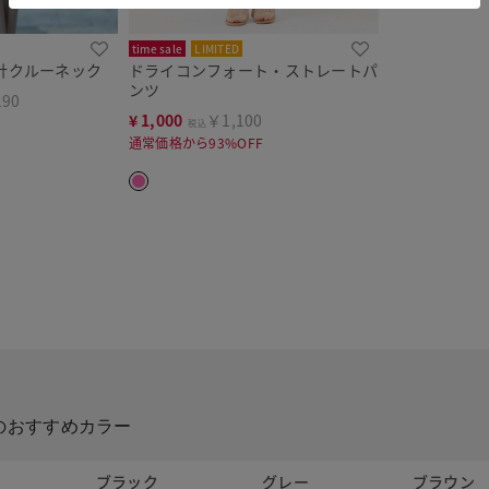
time sale
LIMITED
針クルーネック
ドライコンフォート・ストレートパ
ンツ
190
¥
1,000
￥1,100
税込
通常価格から93%OFF
のおすすめカラー
ト
ブラック
グレー
ブラウン