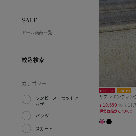
SALE
セール商品一覧
絞込検索
カテゴリー
time sale
LIMITED
サテンボンディン
ワンピース・セットア
ップ
¥
10,690
￥11,
税込
通常価格から40%OF
パンツ
スカート