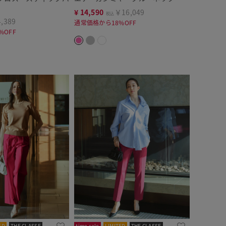
¥
14,590
￥16,049
税込
,389
通常価格から18%OFF
%OFF
ED
THE CLASSE
time sale
LIMITED
THE CLASSE