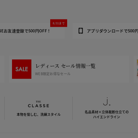
8/31まで
INEお友達登録で500円OFF！
アプリダウンロードで500円
レディース セール情報一覧
WEB限定お得なセール
名品素材×立体裁断仕立ての
本物を愉しむ、洗練スタイル
ハイエンドライン