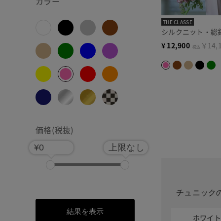
カラー
THE CLASSE
シルクニット・総
¥
12,900
￥14,
税込
価格(税抜)
¥0
上限なし
チュニック
結果を表示
ホワイ