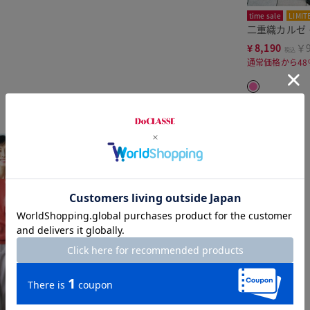
time sale
LIMIT
二重織カルゼ
¥
8,190
￥9
税込
通常価格から48