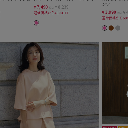
ンツ
¥
7,490
￥8,239
税込
9
¥
3,990
￥4
通常価格から41%OFF
税込
F
通常価格から60
time sale
LIMIT