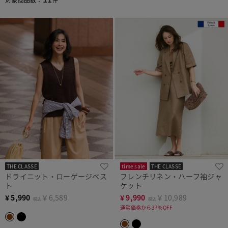
THE CLASSE
time sale
THE CLASSE
ドライニット・ローゲージベス
フレンチリネン・ハーフ袖ジャ
ト
ケット
¥
5,990
￥6,589
¥
9,990
￥10,989
税込
税込
通常価格から37%OFF