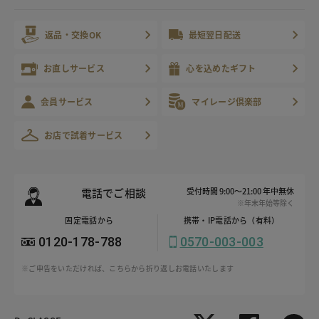
返品・交換OK
最短翌日配送
お直しサービス
心を込めたギフト
会員サービス
マイレージ倶楽部
お店で試着サービス
電話でご相談
受付時間 9:00～21:00 年中無休
※年末年始等除く
固定電話から
携帯・IP電話から（有料）
0120-178-788
0570-003-003
※ご申告をいただければ、こちらから折り返しお電話いたします