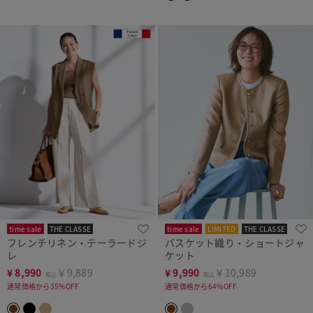
time sale
THE CLASSE
time sale
LIMITED
THE CLASSE
フレンチリネン・テーラードジ
バスケット織り・ショートジャ
レ
ケット
¥
8,990
￥9,889
¥
9,990
￥10,989
税込
税込
通常価格から35%OFF
通常価格から64%OFF