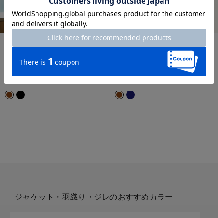
time sale
LIMITED
THE CLASSE
time sale
THE CLASSE
高密度ダブルクロス・ボクシー
二重織カルゼ・ペプラムノーカ
ジレ
ラージャケット
¥
7,990
￥8,789
¥
7,990
￥8,789
税込
税込
通常価格から42%OFF
8月9日まで期間限定価格
ジャケット・羽織り・ジレのおすすめカラー