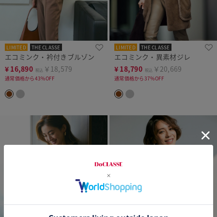
LIMITED
THE CLASSE
LIMITED
THE CLASSE
エコミンク・衿付きブルゾン
エコミンク・異素材ジレ
¥
16,890
￥18,579
¥
18,790
￥20,669
税込
税込
通常価格から43%OFF
通常価格から37%OFF