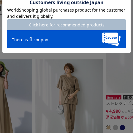
time sale
THE CLASSE
ース・オーバーシ
ストレッチビスコース・タックワイ
ドパンツ
9
¥
7,990
￥8,789
税込
F
通常価格から20%OFF
time sale
THE C
ストレッチビ
¥
4,990
￥5
税込
通常価格から50