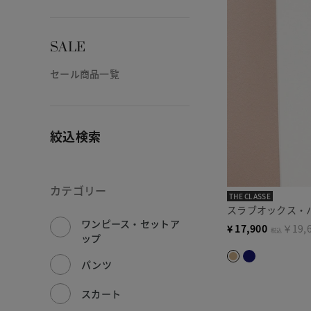
SALE
セール商品一覧
絞込検索
カテゴリー
THE CLASSE
スラブオックス・
ワンピース・セットア
¥
17,900
￥19,
税込
ップ
パンツ
スカート