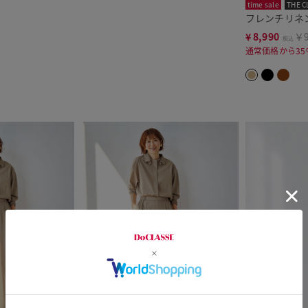
time sale
THE C
フレンチリネ
¥
8,990
￥9
税込
通常価格から35