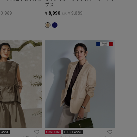
プス
0,989
¥
8,990
￥9,889
税込
LASSE
time sale
THE CLASSE