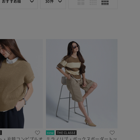
おすすめ順
30件
E
new
THE CLASSE
ト・片畦コンビプルオ
ミラノリブ・ボックスボーダートッ