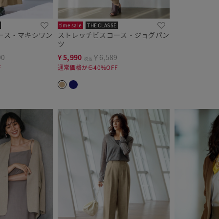
time sale
THE CLASSE
ース・マキシワン
ストレッチビスコース・ジョグパン
ツ
90
¥
5,990
￥6,589
税込
F
通常価格から40%OFF