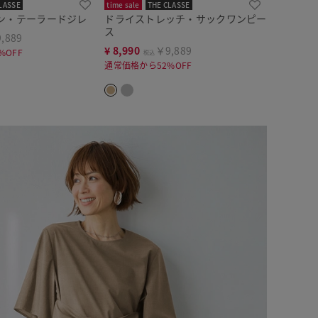
LASSE
time sale
THE CLASSE
ン・テーラードジレ
ドライストレッチ・サックワンピー
ス
,889
¥
8,990
￥9,889
%OFF
税込
通常価格から52%OFF