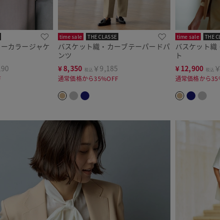
time sale
THE CLASSE
time sale
THE C
ノーカラージャケ
バスケット織・カーブテーパードパ
バスケット織
ンツ
ト
190
¥
8,350
￥9,185
¥
12,900
￥
税込
税込
F
通常価格から35%OFF
通常価格から35