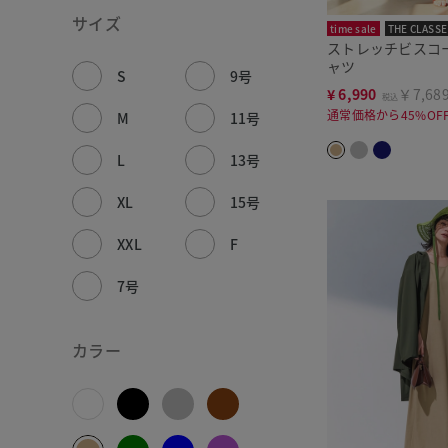
サイズ
time sale
THE CLASSE
ストレッチビスコ
ャツ
S
9号
¥
6,990
￥7,68
税込
通常価格から45%OF
M
11号
L
13号
XL
15号
XXL
F
7号
カラー