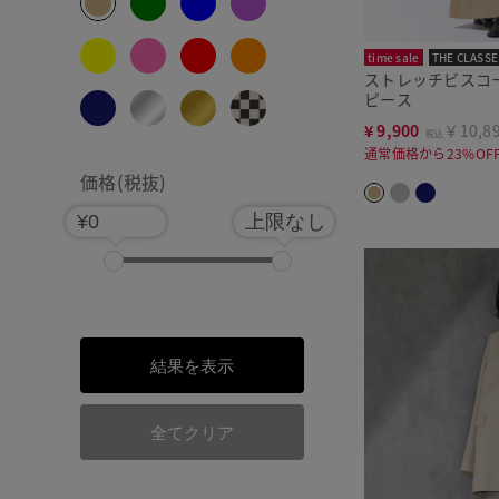
time sale
THE CLASSE
ストレッチビスコ
ピース
¥
9,900
￥10,8
税込
通常価格から23%OF
価格(税抜)
¥0
上限なし
結果を表示
全てクリア