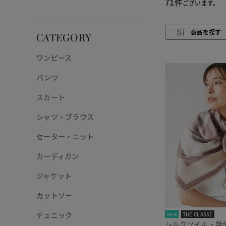
71件
ございます。
商品を探す
CATEGORY
ワンピース
パンツ
スカート
シャツ・ブラウス
セーター・ニット
カーディガン
ジャケット
カットソー
チュニック
new
THE CLASSE
シルクツイル・幾