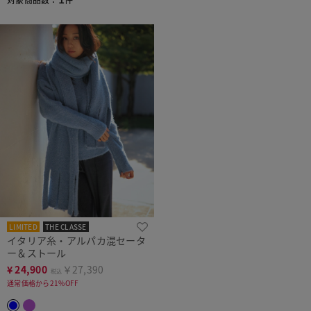
LIMITED
THE CLASSE
イタリア糸・アルパカ混セータ
ー＆ストール
¥
24,900
￥27,390
税込
通常価格から21%OFF