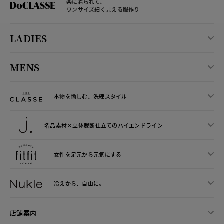
楽に着られて、
ワンサイズ細く見える服作り
LADIES
MENS
本物を愉しむ、洗練スタイル
名品素材×立体裁断仕立ての
ハイエンドライン
女性を足元から
元気にする
冷えから、
自由に。
店舗案内