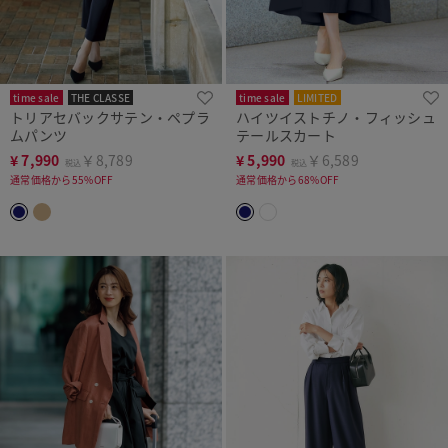
time sale
THE CLASSE
time sale
LIMITED
トリアセバックサテン・ペプラ
ハイツイストチノ・フィッシュ
ムパンツ
テールスカート
¥
7,990
￥8,789
¥
5,990
￥6,589
税込
税込
通常価格から55%OFF
通常価格から68%OFF