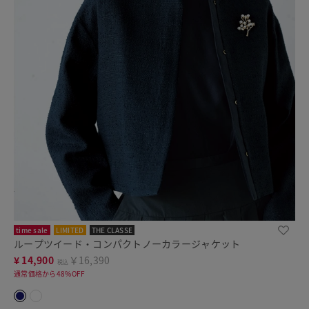
time sale
LIMITED
THE CLASSE
ループツイード・コンパクトノーカラージャケット
¥
14,900
￥16,390
税込
通常価格から48%OFF