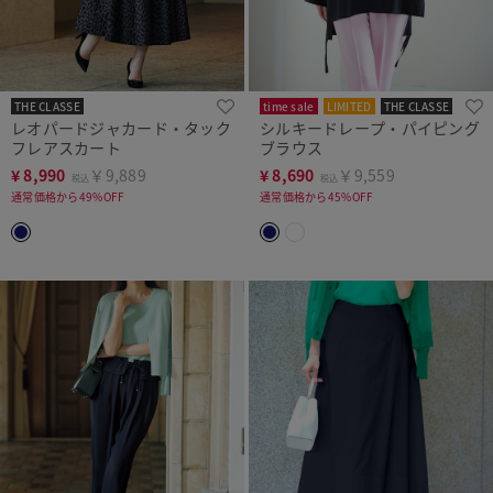
THE CLASSE
time sale
LIMITED
THE CLASSE
レオパードジャカード・タック
シルキードレープ・パイピング
フレアスカート
ブラウス
¥
8,990
￥9,889
¥
8,690
￥9,559
税込
税込
通常価格から49%OFF
通常価格から45%OFF