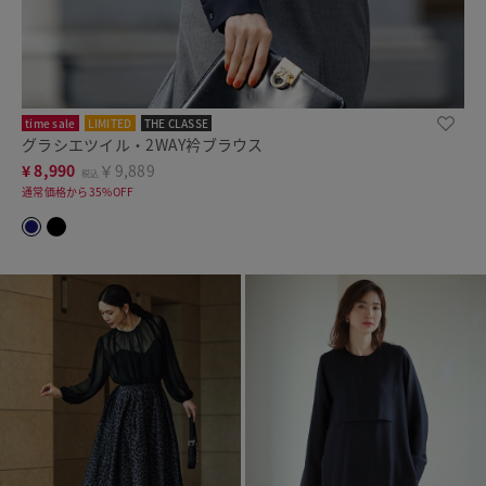
time sale
LIMITED
THE CLASSE
グラシエツイル・2WAY衿ブラウス
¥
8,990
￥9,889
税込
通常価格から35%OFF