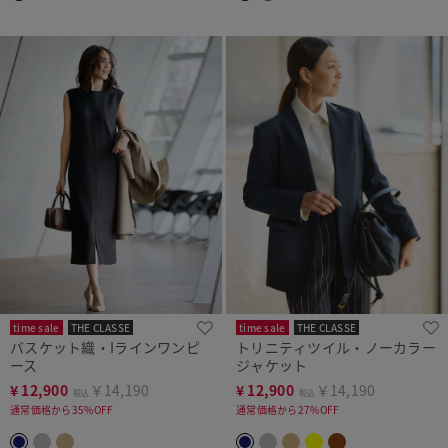
time sale
THE CLASSE
time sale
THE CLASSE
バスケット織・Iラインワンピ
トリニティツイル・ノーカラー
ース
ジャケット
¥
12,900
￥14,190
¥
12,900
￥14,190
税込
税込
通常価格から35%OFF
通常価格から27%OFF