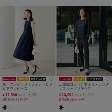
time sale
LIMITED
THE CLASSE
time sale
LIMITED
THE CLASSE
ループツイード・フィット＆フ
二重織コットンボイル・ランタ
レアワンピース
ンスリーブブラウス
¥
12,900
￥14,190
¥
13,090
￥14,399
税込
税込
通常価格から55%OFF
通常価格から34%OFF