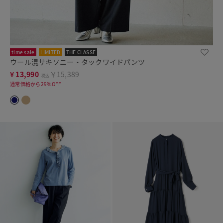
time sale
LIMITED
THE CLASSE
ウール混サキソニー・タックワイドパンツ
¥
13,990
￥15,389
税込
通常価格から29%OFF