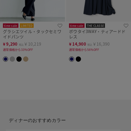
time sale
LIMITED
time sale
THE CLASSE
グラシエツイル・タックセミワ
ボウタイ3WAY・ティアードド
イドパンツ
レス
¥
9,290
￥10,219
¥
14,900
￥16,390
税込
税込
通常価格から33%OFF
通常価格から56%OFF
ディナーのおすすめカラー