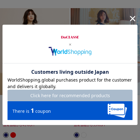
time sale
THE CLASSE
time sale
THE CLASSE
リモンタナイロン・ヘムライン
ダブルクロス・Ａラインワンピ
ワンピース
ース
¥
14,000
￥15,400
¥
12,900
￥14,190
税込
税込
通常価格から41%OFF
通常価格から55%OFF