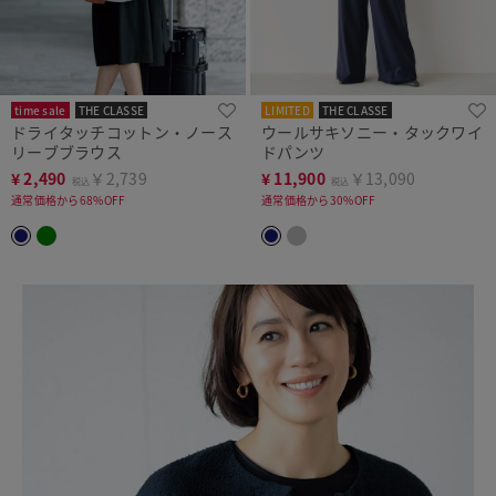
time sale
THE CLASSE
LIMITED
THE CLASSE
ドライタッチコットン・ノース
ウールサキソニー・タックワイ
リーブブラウス
ドパンツ
¥
2,490
￥2,739
¥
11,900
￥13,090
税込
税込
通常価格から68%OFF
通常価格から30%OFF