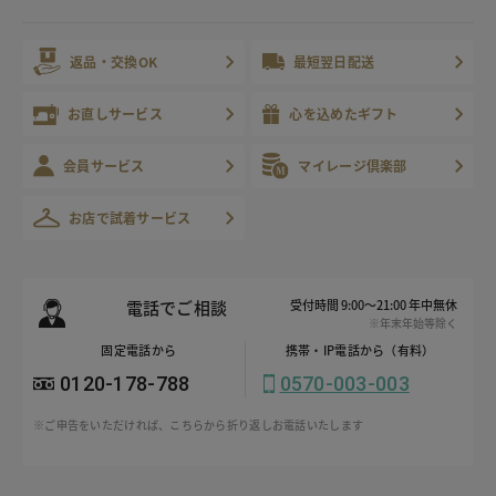
返品・交換OK
最短翌日配送
お直しサービス
心を込めたギフト
会員サービス
マイレージ倶楽部
お店で試着サービス
電話でご相談
受付時間 9:00～21:00 年中無休
※年末年始等除く
固定電話から
携帯・IP電話から（有料）
0120-178-788
0570-003-003
※ご申告をいただければ、こちらから折り返しお電話いたします