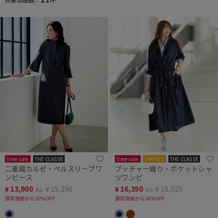
time sale
THE CLASSE
time sale
LIMITED
THE CLASSE
二重織カルゼ・ベルスリーブワ
ブッチャー織り・ポケットシャ
ンピース
ツワンピ
¥
13,900
￥15,290
¥
16,390
￥18,029
税込
税込
通常価格から30%OFF
通常価格から36%OFF