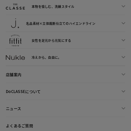
本物を愉しむ、洗練スタイル
名品素材×立体裁断仕立ての
ハイエンドライン
女性を足元から
元気にする
冷えから、
自由に。
店舗案内
DoCLASSEについて
ニュース
よくあるご質問