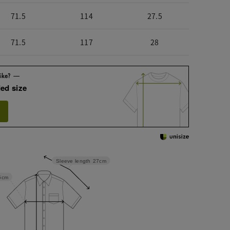
71.5
114
27.5
71.5
117
28
ed size
Sleeve length
27cm
5cm