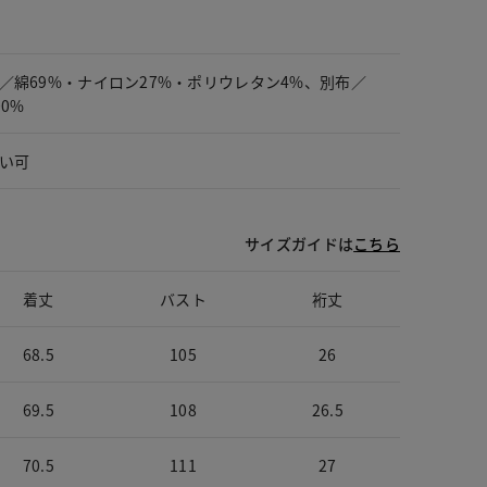
／綿69%・ナイロン27%・ポリウレタン4%、別布／
00%
い可
サイズガイドは
こちら
着丈
バスト
裄丈
68.5
105
26
69.5
108
26.5
70.5
111
27