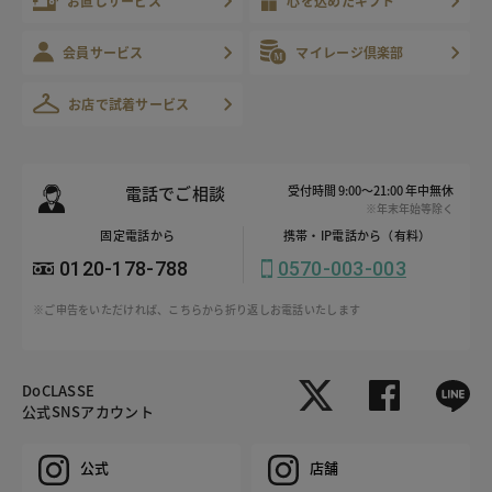
お直しサービス
心を込めたギフト
会員サービス
マイレージ倶楽部
お店で試着サービス
電話でご相談
受付時間 9:00～21:00 年中無休
※年末年始等除く
固定電話から
携帯・IP電話から（有料）
0120-178-788
0570-003-003
※ご申告をいただければ、こちらから折り返しお電話いたします
DoCLASSE
公式SNSアカウント
公式
店舗