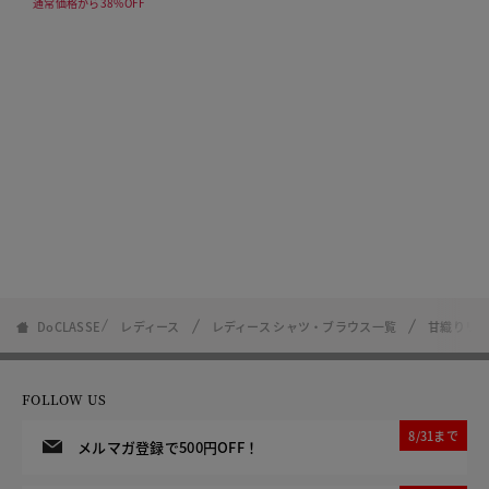
通常価格から38%OFF
DoCLASSE
レディース
レディース シャツ・ブラウス一覧
甘織りリ
FOLLOW US
8/31まで
メルマガ登録で500円OFF！