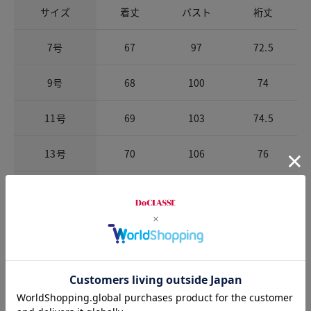
サイズ
着丈
バスト
裄丈
7号
67
97
72.5
9号
68
100
74
11号
69
103
74.5
13号
70
106
76
15号
70
109
76
チャット相談をする
Check the recommended size