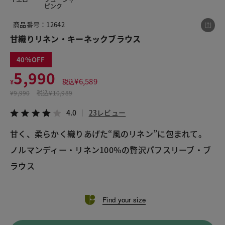
ピンク
商品番号：12642
この商品をシェアする
甘織りリネン・キーネックブラウス
40
甘織りリネン・キーネックブラウス
5,990
¥5,990
税込¥6,589
¥
6,589
¥
税込
4.0
23レビュー
¥
9,990
税込
¥10,989
4.0
23レビュー
甘く、柔らかく織りあげた“風のリネン”に包まれて。
ノルマンディー・リネン100％の贅沢パフスリーブ・ブ
LINE
X
メール
ラウス
Find your size