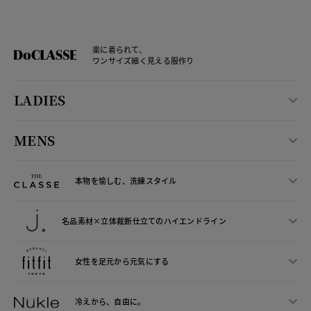
楽に着られて、
ワンサイズ細く見える服作り
LADIES
MENS
本物を愉しむ、洗練スタイル
名品素材×立体裁断仕立ての
ハイエンドライン
女性を足元から
元気にする
冷えから、
自由に。