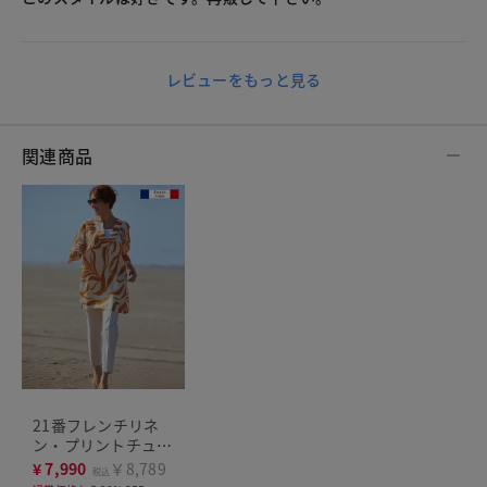
レビューをもっと見る
関連商品
21番フレンチリネ
ン・プリントチュニ
ック
¥
7,990
￥8,789
税込