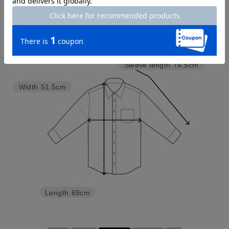
Try this item on
Sleeve length
74.5cm
Width
51.5cm
Length
69cm