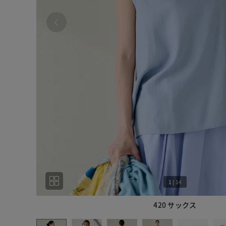
1
|
14
420 サックス