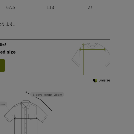
67.5
113
27
なります。
ed size
Sleeve length
26cm
5cm