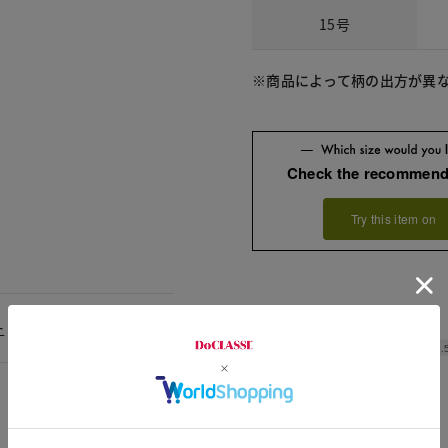
15号
※商品によって柄の出方が異
Check the recommend
Try this item on
ー
Width
53.