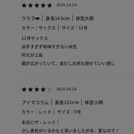
2025.10.14
ウララ❤️
身長163cm
体型大柄
カラー：サックス
サイズ：11号
11号サックス
派手すぎず地味すぎない水色
衿元が上品
裾が広がっていて，楽だしお尻も隠せていい感じ
2025.09.24
プイマコラム
身長151cm
体型小柄
カラー：レッド
サイズ：9号
本当にザ・レッド！
少し勇気がいるかもと思いましたがま、夏なので！