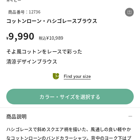
ネイビー
商品番号：12736
コットンローン・ハシゴレースブラウス
この商品をシェアする
9,990
¥
10,989
¥
税込
コットンローン・ハシゴレースブラウス
そよ風コットンをレースで彩った
¥9,990
税込¥10,989
清涼デザインブラウス
Find your size
LINE
X
メール
カラー・サイズを選択する
商品説明
ハシゴレースで斜めスクエア柄を描いた、風通しの良い軽やか
なコットンローンのバンドカラーシャツ。背中のヨーク下はプ