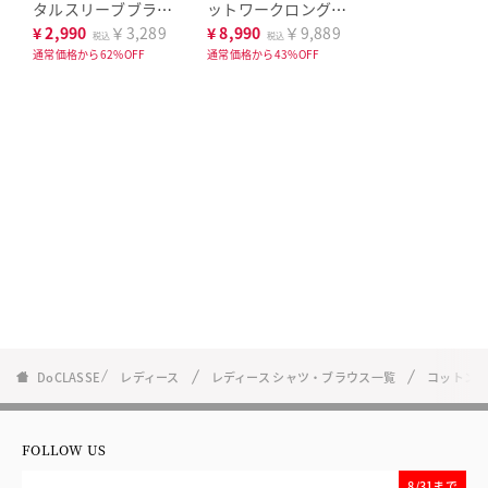
タルスリーブブラウ
ットワークロングシ
ス
ャツ
¥
2,990
￥3,289
¥
8,990
￥9,889
税込
税込
通常価格から62%OFF
通常価格から43%OFF
DoCLASSE
レディース
レディース シャツ・ブラウス一覧
コットンロ
FOLLOW US
8/31まで