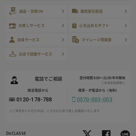
返品・交換OK
最短翌日配送
お直しサービス
心を込めたギフト
会員サービス
マイレージ倶楽部
お店で試着サービス
電話でご相談
受付時間 9:00～21:00 年中無休
※年末年始等除く
固定電話から
携帯・IP電話から（有料）
0120-178-788
0570-003-003
※ご申告をいただければ、こちらから折り返しお電話いたします
DoCLASSE