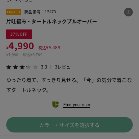
ライトベージュ
商品番号：15470
LIMITED
片畦編み・タートルネックプルオーバー
この商品をシェアする
37
片畦編み・タートルネックプルオーバー
4,990
¥
5,489
¥
税込
¥4,990
税込¥5,489
¥
7,990
税込
¥8,789
3.3
3レビュー
3.3
3レビュー
ゆったり着て、すっきり見せる。「今」の気分で着こな
すタートルネック。
LINE
X
メール
Find your size
カラー・サイズを選択する