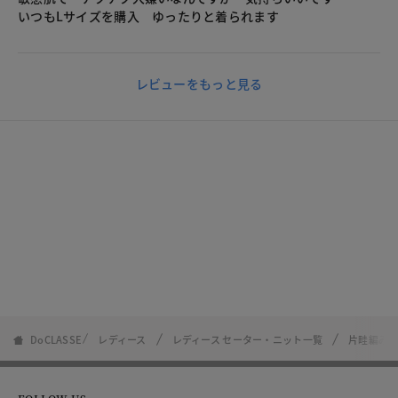
いつもLサイズを購入 ゆったりと着られます
レビューをもっと見る
DoCLASSE
レディース
レディース セーター・ニット一覧
片畦編み