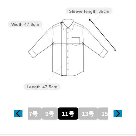
Sleeve length
36cm
Width
47.8cm
Length
47.5cm
7号
9号
11号
13号
15号