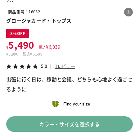
ブルー
商品番号：16052
グロージャカード・トップス
この商品をシェアする
8
グロージャカード・トップス
5,490
¥
6,039
¥
税込
¥5,490
税込¥6,039
¥
5,990
税込
¥6,589
5.0
1レビュー
5.0
1レビュー
出張に行く日は、移動と会議、どちらも心地よく過ごせ
るように
LINE
X
メール
Find your size
カラー・サイズを選択する