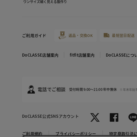
ワンサイズ細く見える服作り
ご利用ガイド
返品・交換OK
最短翌日配送
DoCLASSE店舗案内
fitfit店舗案内
DoCLASSEにつ
電話でご相談
受付時間 9:00～21:00 年中無休
※年末年始
DoCLASSE
公式SNSアカウント
ブルー・パ
ターン
ご利用規約
プライバシーポリシー
特定商取引法