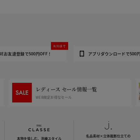
8/31まで
INEお友達登録で500円OFF！
アプリダウンロードで500円
レディース セール情報一覧
WEB限定お得なセール
名品素材×立体裁断仕立ての
本物を愉しむ、洗練スタイル