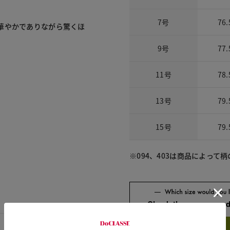
7号
76.
華やかでありながら驚くほ
9号
77.
11号
78.
13号
79.
15号
79.
※094、403は商品によって
Check the recommend
Try this item on