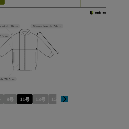
Sleeve length
56cm
r width
39cm
7.5cm
th
78.5cm
号
9号
11号
13号
15号