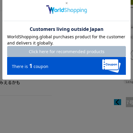
Shoulde
Width
4
みえるかも
Leng
7