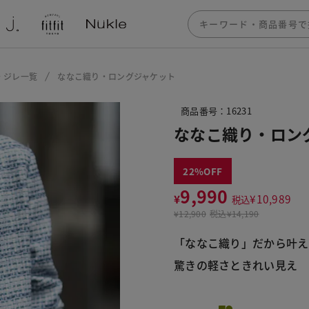
・ジレ一覧
ななこ織り・ロングジャケット
商品番号：16231
ななこ織り・ロン
22
9,990
¥
¥
10,989
税込
¥
12,900
税込
¥14,190
「ななこ織り」だから叶え
驚きの軽さときれい見え