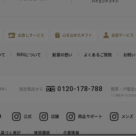
ハイエンドライン
お直しサービス
心を込めたギフト
会員サービス
いて
fitfitについて
創業の想い
よくあるご質問
お問い
0120-178-788
固定電話から
携帯・IP電
等除く
※ご申告をいただけれ
公式
店舗
商品サポート
メンズ
に基づく表記
推奨環境
企業情報