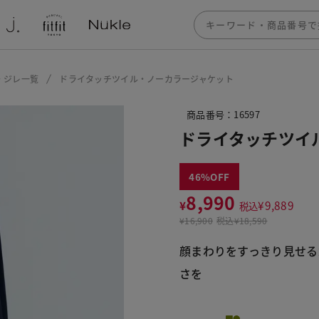
・ジレ一覧
ドライタッチツイル・ノーカラージャケット
商品番号：16597
ドライタッチツイ
46
8,990
¥
¥
9,889
税込
¥
16,900
税込
¥18,590
顔まわりをすっきり見せる