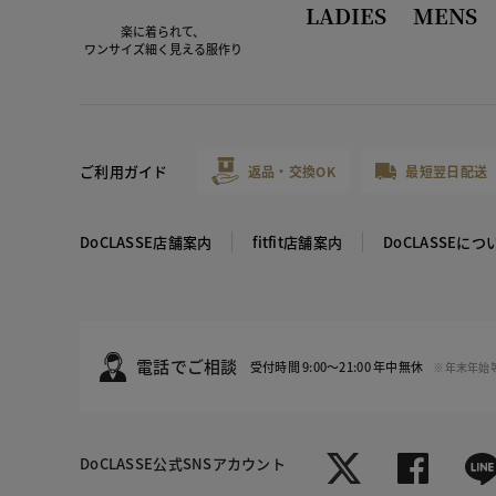
LADIES
MENS
楽に着られて、
ワンサイズ細く見える服作り
ご利用ガイド
返品・交換OK
最短翌日配送
DoCLASSE店舗案内
fitfit店舗案内
DoCLASSEにつ
電話でご相談
受付時間 9:00～21:00 年中無休
※年末年始
DoCLASSE
公式SNSアカウント
ミッドナイ