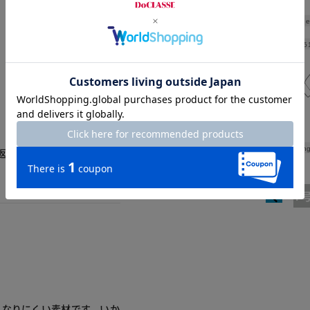
Shoulde
Width
5
。品質はよかったのです
Leng
返品させていただきまし
7
もなりにくい素材です。いか