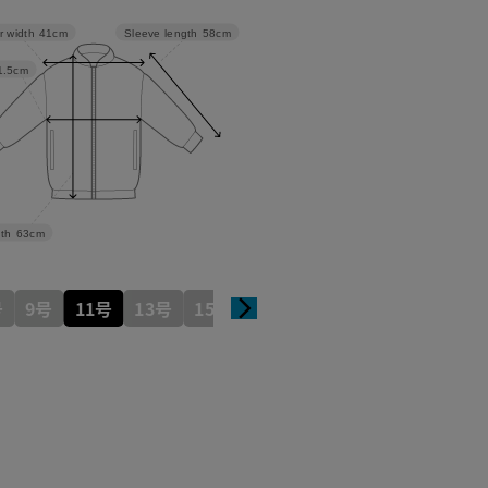
Sleeve length
58cm
r width
41cm
1.5cm
th
63cm
号
9号
11号
13号
15号