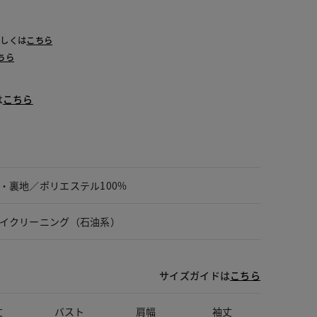
詳しくは
こちら
ちら
は
こちら
・裏地／ポリエステル100%
イクリーニング（石油系）
サイズガイドは
こちら
丈
バスト
肩幅
袖丈