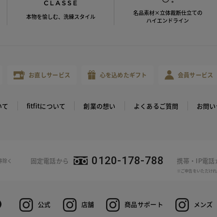
名品素材×立体裁断仕立ての
本物を愉しむ、洗練スタイル
ハイエンドライン
お直しサービス
心を込めたギフト
会員サービス
いて
fitfitについて
創業の想い
よくあるご質問
お問い
0120-178-788
固定電話から
携帯・IP電
等除く
※ご申告をいただけれ
公式
店舗
商品サポート
メンズ