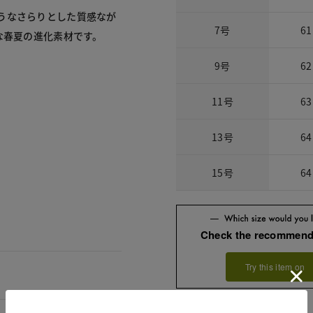
うなさらりとした質感なが
7号
61
な春夏の進化素材です。
9号
62
11号
63
13号
64
15号
64
Check the recommend
Try this item on