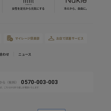
女性を足元から
元気にする
冷えから、
自由に。
マイレージ倶楽部
お店で試着サービス
合わせ
ニュース
0570-003-003
話から（有料）
ば、こちらから折り返しお電話いたします