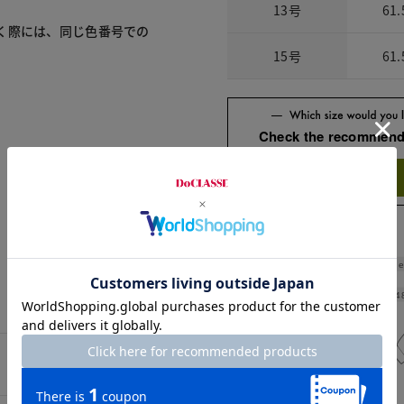
13号
61.
く際には、同じ色番号での
15号
61.
Check the recommend
Try this item on
Shoulde
Width
4