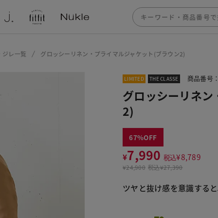
・ジレ一覧
グロッシーリネン・プライマルジャケット(ブラウン2)
商品番号：1
LIMITED
THE CLASSE
グロッシーリネン
2)
67
7,990
¥
¥
8,789
税込
¥
24,900
税込
¥27,390
ツヤと抜け感を意識すると