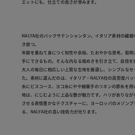
エットにも、仕立ての良さが滲みます。
NALYA社のバックサテンシャンタン。イタリア素材の繊
き放つ。

年齢を重ねて身につく知性や余裕、たおやかな思考。聡明
手にできるもの。そんな内なる煌めきを引き立て、自信を
大人の毎日に相応しい上質な生地を厳選し、シンプルなセ
た。素材に選んだのは、イタリア・NALYA社の高密度バ
糸にビスコース、ヨコ糸にやや細番手のリネンの節糸を用
地は、にじむように上品な艶が魅力です。ハリがありなが
させる表情豊かなテクスチャーに、ヨーロッパのメゾンブ
る、NALYA社の高い技術力が光ります。