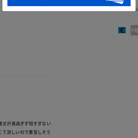
Leng
7
た。着丈が長過ぎず短すぎない
くて涼しいので重宝しそう