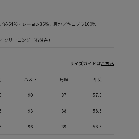
／麻64%・レーヨン36%、裏地／キュプラ100%
イクリーニング（石油系）
サイズガイドは
こちら
丈
バスト
肩幅
袖丈
5
90
37
57.5
5
93
38
58.5
5
96
39
58.5