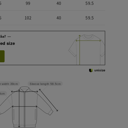
5
99
40
59.5
5
102
40
59.5
ed size
Sleeve length
58.5cm
r width
39cm
8cm