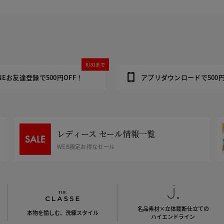
8/31まで
INEお友達登録で500円OFF！
アプリダウンロードで500円
レディース セール情報一覧
WEB限定お得なセール
名品素材×立体裁断仕立ての
本物を愉しむ、洗練スタイル
ハイエンドライン