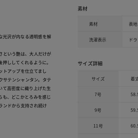
素材
素材
表地
細な光沢が内なる透明感を解
洗濯表示
ドラ
さという艶は、大人だけが
後押ししてくれるように。
サイズ詳細
ットアップを仕立てまし
サイズ
着
ックサテンシャンタン。タテ
いて高密度に織り上げた生
7号
58.
らも、どこかとろみを感じ
ランドから支持され続け
9号
59.
11号
60.