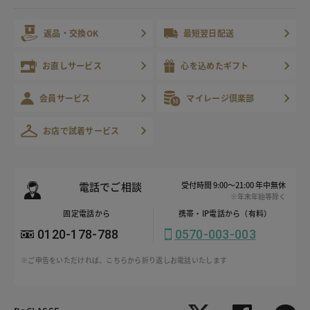
返品・交換OK
最短翌日配送
お直しサービス
心を込めたギフト
会員サービス
マイレージ倶楽部
お店で試着サービス
電話でご相談
受付時間 9:00～21:00 年中無休
※年末年始等除く
固定電話から
携帯・IP電話から（有料）
0120-178-788
0570-003-003
※ご申告をいただければ、こちらから折り返しお電話いたします