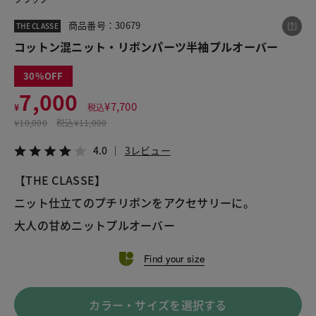
商品番号：30679
THE CLASSE
コットン混ニット・リボンパーツ半袖プルオーバー
この商品をシェアする
30
コットン混ニット・リボンパーツ半袖プルオーバー
7,000
¥
7,700
¥
税込
¥7,000
税込¥7,700
¥
10,000
税込
¥11,000
4.0
3レビュー
4.0
3レビュー
【THE CLASSE】
ニット仕立てのプチリボンをアクセサリーに。
LINE
X
メール
大人の甘めニットプルオーバー
Find your size
カラー・サイズを選択する