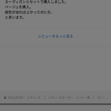
カーディガンとセットで購入しました。
ベージュを購入。
紺色があればよかったのにな、
と思います。
レビューをもっと見る
DoCLASSE
レディース
レディース セーター・ニット一覧
コットン