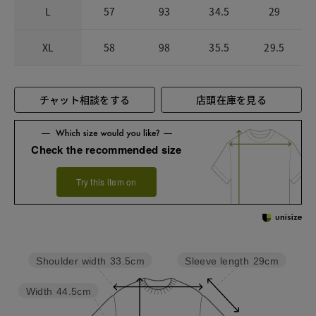
L
57
93
34.5
29
XL
58
98
35.5
29.5
チャット相談をする
店頭在庫を見る
Check the recommended size
Try this item on
Sleeve length
29cm
Shoulder width
33.5cm
Width
44.5cm