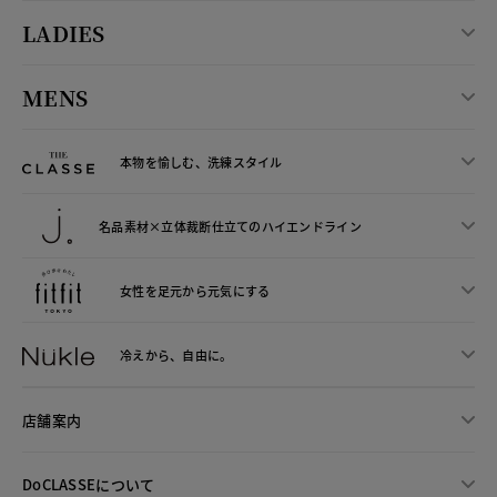
LADIES
MENS
本物を愉しむ、洗練スタイル
名品素材×立体裁断仕立ての
ハイエンドライン
女性を足元から
元気にする
冷えから、
自由に。
店舗案内
DoCLASSEについて