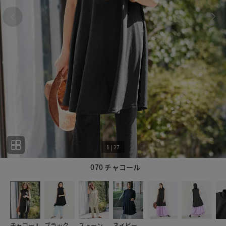
1
|
27
070 チャコール
1
27
チャコール
ブラック
ストーン
ネイビー