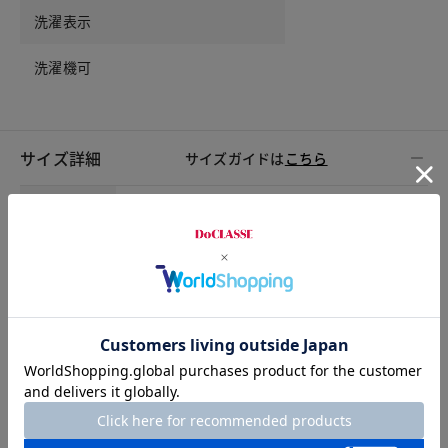
洗濯表示
洗濯機可
サイズ詳細
サイズガイドは
こちら
サイズ
着丈
バスト
肩幅
襟高
S
87
88
35
4.5
M
88
92
36
4.5
L
89
96
37
4.5
XL
90
101
38
4.5