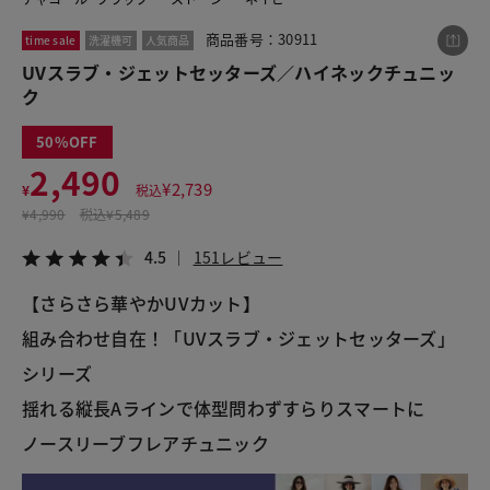
商品番号：30911
time sale
洗濯機可
人気商品
UVスラブ・ジェットセッターズ／ハイネックチュニッ
この商品をシェアする
ク
UVスラブ・ジェットセッターズ／ハイネックチュニ
50
ック
2,490
¥2,490
税込¥2,739
¥
2,739
¥
税込
4.5
151レビュー
¥
4,990
税込
¥5,489
4.5
151レビュー
【さらさら華やかUVカット】
LINE
X
メール
組み合わせ自在！「UVスラブ・ジェットセッターズ」
シリーズ
揺れる縦長Aラインで体型問わずすらりスマートに
ノースリーブフレアチュニック