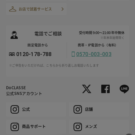
お店で試着サービス
電話でご相談
受付時間 9:00～21:00 年中無休
※年末年始等除く
固定電話から
携帯・IP電話から（有料）
0120-178-788
0570-003-003
※ご申告をいただければ、こちらから折り返しお電話いたします
DoCLASSE
公式SNSアカウント
公式
店舗
商品サポート
メンズ