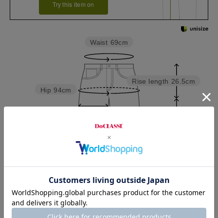
Try this item on
Waist
69cm
Rise length
26.5cm
Hip
94cm
Thickness of thigh
30cm
Inseam length
65cm
Hem width
18cm