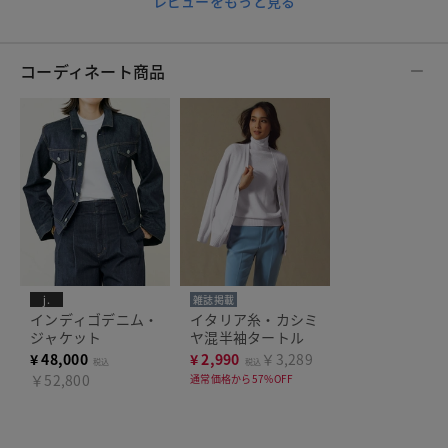
レビューをもっと見る
コーディネート商品
j.
雑誌掲載
インディゴデニム・
イタリア糸・カシミ
ジャケット
ヤ混半袖タートル
¥
48,000
¥
2,990
￥3,289
税込
税込
￥52,800
通常価格から57%OFF