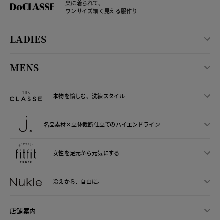
楽に着られて、
ワンサイズ細く見える服作り
LADIES
MENS
本物を愉しむ、洗練スタイル
名品素材×立体裁断仕立ての
ハイエンドライン
女性を足元から
元気にする
冷えから、
自由に。
店舗案内