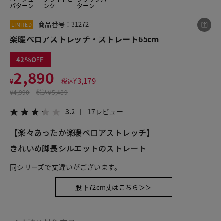
パターン
ンク
ターン
商品番号：31272
LIMITED
この商品をシェアする
楽暖ベロアストレッチ・ストレート65cm
42
楽暖ベロアストレッチ・ストレート65cm
2,890
¥2,890
税込¥3,179
¥
3,179
¥
税込
3.2
17レビュー
¥
4,990
税込
¥5,489
3.2
17レビュー
【楽々あったか楽暖ベロアストレッチ】
LINE
X
メール
きれいめ脚長シルエットのストレート
同シリーズで丈違いがございます。
股下72cm丈はこちら＞＞