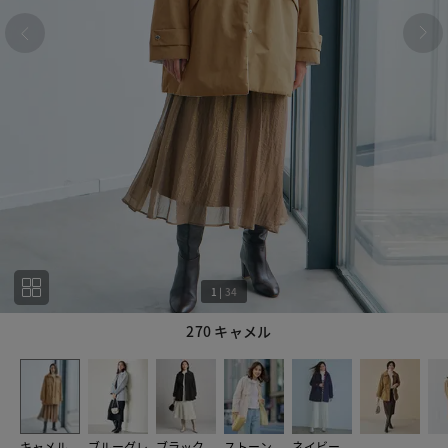
1
|
34
270 キャメル
1
34
キャメル
ブルーグレ
ブラック
ストーン
ネイビー