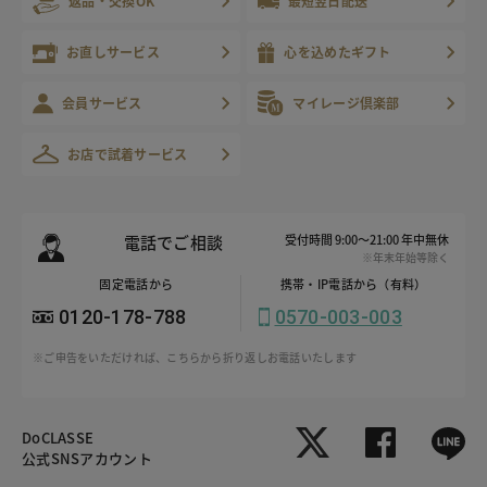
返品・交換OK
最短翌日配送
お直しサービス
心を込めたギフト
会員サービス
マイレージ倶楽部
お店で試着サービス
電話でご相談
受付時間 9:00～21:00 年中無休
※年末年始等除く
固定電話から
携帯・IP電話から（有料）
0120-178-788
0570-003-003
※ご申告をいただければ、こちらから折り返しお電話いたします
DoCLASSE
公式SNSアカウント