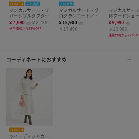
LIMITED
人気商品
人気商品
マジカルサーモ・リ
マジカルサーモ・グ
マジカルサー
バーシブルタフタコ
ログランコート／立
体フードショ
ート
体フード
ート
¥
7,990
￥8,789
¥
15,900
¥
9,990
税込
税込
税込
￥17,490
￥10,989
通常価格から38%OFF
通常価格から22%OF
コーディネートにおすすめ
LIMITED
ツイーディジャカー