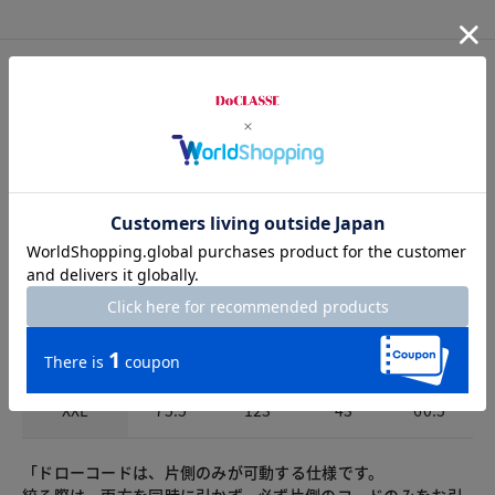
サイズ詳細
サイズガイドは
こちら
サイズ
着丈
バスト
肩幅
袖丈
S
72
104
38.5
60
M
73
108
39.5
60
L
74
112
40.5
60
XL
75
117
41.5
60.5
XXL
75.5
123
43
60.5
「ドローコードは、片側のみが可動する仕様です。
絞る際は、両方を同時に引かず、必ず片側のコードのみをお引