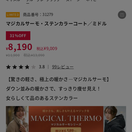
ー
商品番号：31279
LIMITED
この商品をシェアする
マジカルサーモ・ステンカラーコート／ミドル
31
マジカルサーモ・ステンカラーコート／ミドル
8,190
¥8,190
税込¥9,009
¥
9,009
¥
税込
3.8
99レビュー
¥
11,900
税込
¥13,090
3.8
99レビュー
【驚きの軽さ、極上の暖かさ―マジカルサーモ】
LINE
X
メール
ダウン並みの暖かさで、すっきり痩せ見え！
女らしくて品のあるステンカラー