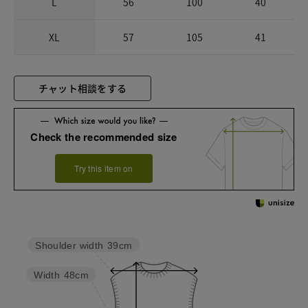
L
56
100
40
XL
57
105
41
チャット相談をする
Check the recommended size
Try this item on
Shoulder width
39cm
Width
48cm