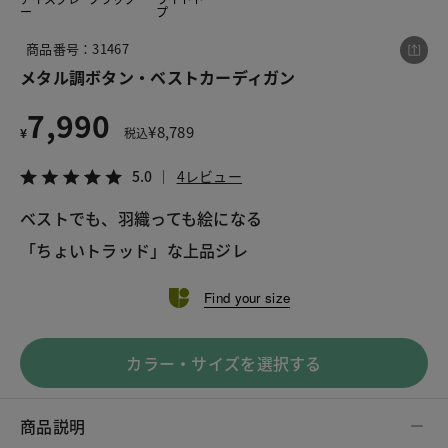
ー
プ
商品番号：31467
この商品をシェアする
メタル調ボタン・ベストカーディガン
7,990
メタル調ボタン・ベストカーディガン
¥
8,789
¥
税込
¥7,990
税込¥8,789
5.0
4レビュー
5.0
4レビュー
ベストでも、羽織っても絵になる
「ちょいトラッド」な上品ジレ
LINE
X
メール
Find your size
カラー・サイズを選択する
商品説明