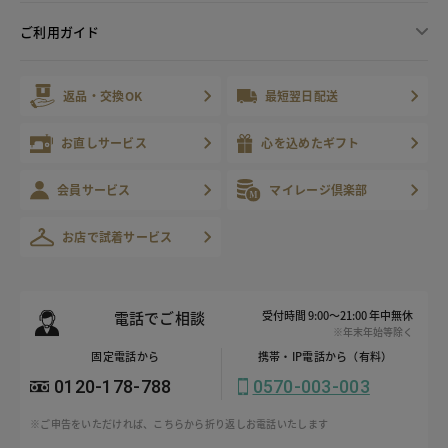
ご利用ガイド
返品・交換OK
最短翌日配送
お直しサービス
心を込めたギフト
会員サービス
マイレージ倶楽部
お店で試着サービス
電話でご相談
受付時間 9:00～21:00 年中無休
※年末年始等除く
固定電話から
携帯・IP電話から（有料）
0120-178-788
0570-003-003
※ご申告をいただければ、こちらから折り返しお電話いたします