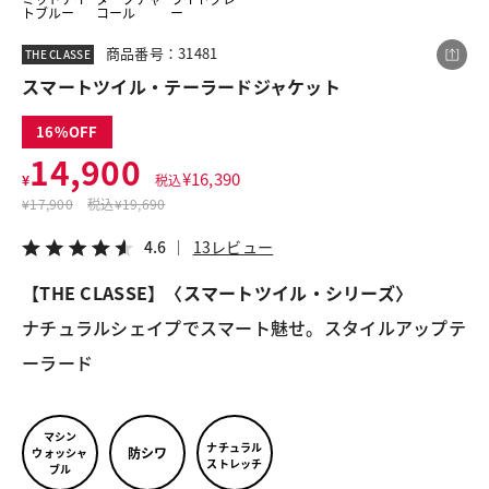
トブルー
コール
ー
商品番号：31481
THE CLASSE
この商品をシェアする
スマートツイル・テーラードジャケット
16
スマートツイル・テーラードジャケット
14,900
¥14,900
税込¥16,390
¥
16,390
¥
税込
4.6
13レビュー
¥
17,900
税込
¥19,690
4.6
13レビュー
【THE CLASSE】〈スマートツイル・シリーズ〉
LINE
X
メール
ナチュラルシェイプでスマート魅せ。スタイルアップテ
ーラード
マシン
ナチュラル
防シワ
ウォッシャ
ストレッチ
ブル