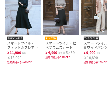
THE CLASSE
LIMITED
THE CLASSE
THE CLASSE
スマートツイル・
スマートツイル・裾
スマートツイ
フィット＆フレアワ
ペプラムスカート
ミワイドパン
ンピース
¥
11,900
¥
4,990
￥5,489
¥
9,900
税込
税込
税込
￥13,090
￥10,890
通常価格から58%OFF
通常価格から40%OFF
通常価格から23%OF