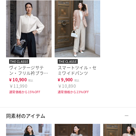
THE CLASSE
THE CLASSE
ヴィンテージサテ
スマートツイル・セ
ン・フリル衿ブラウ
ミワイドパンツ
ス
¥
10,900
¥
9,900
税込
税込
￥11,990
￥10,890
通常価格から15%OFF
通常価格から23%OFF
同素材のアイテム