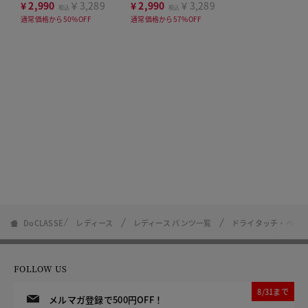
ト63cm
¥
2,990
￥3,289
¥
2,990
￥3,289
税込
税込
通常価格から50%OFF
通常価格から57%OFF
DoCLASSE
レディース
レディース パンツ一覧
ドライタッチ・ベイカ
FOLLOW US
8/31まで
メルマガ登録で500円OFF！