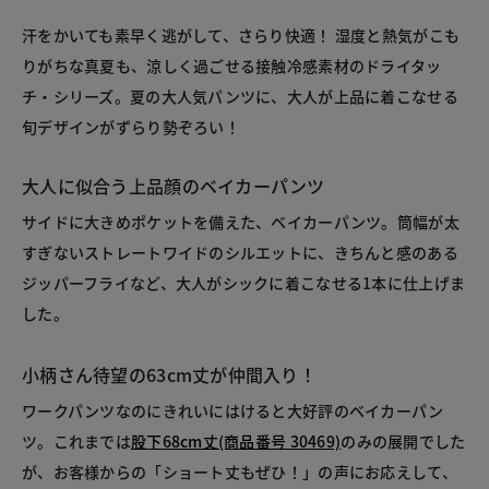
汗をかいても素早く逃がして、さらり快適！ 湿度と熱気がこも
りがちな真夏も、涼しく過ごせる接触冷感素材のドライタッ
チ・シリーズ。夏の大人気パンツに、大人が上品に着こなせる
旬デザインがずらり勢ぞろい！
大人に似合う上品顔のベイカーパンツ
サイドに大きめポケットを備えた、ベイカーパンツ。筒幅が太
すぎないストレートワイドのシルエットに、きちんと感のある
ジッパーフライなど、大人がシックに着こなせる1本に仕上げま
した。
小柄さん待望の63cm丈が仲間入り！
ワークパンツなのにきれいにはけると大好評のベイカーパン
ツ。これまでは
股下68cm丈(商品番号 30469)
のみの展開でした
が、お客様からの「ショート丈もぜひ！」の声にお応えして、