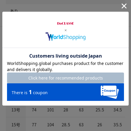
あり
サイズ詳細
サイズガイドは
こちら
サイズ
ウエスト
ヒップ
股上
股下
パンツ裾幅
わたり
7号
65
92
26.5
63
24
31.5
9号
68
95
27
63
24.5
32.5
11号
71
98
27.5
63
25
33.5
13号
74
101
28
63
25.5
34.5
15号
77
104
28.5
63
26
35.5