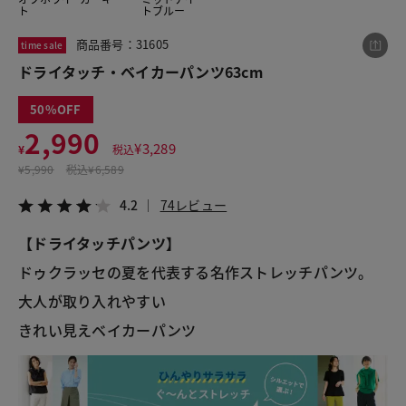
ト
トブルー
商品番号：31605
time sale
この商品をシェアする
ドライタッチ・ベイカーパンツ63cm
50
ドライタッチ・ベイカーパンツ63cm
2,990
¥2,990
税込¥3,289
¥
3,289
¥
税込
4.2
74レビュー
¥
5,990
税込
¥6,589
4.2
74レビュー
【ドライタッチパンツ】
LINE
X
メール
ドゥクラッセの夏を代表する名作ストレッチパンツ。
大人が取り入れやすい

きれい見えベイカーパンツ