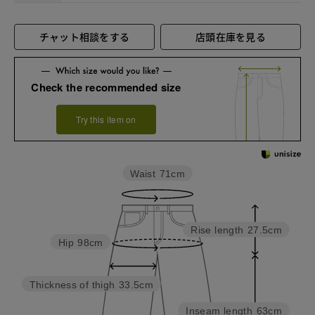
チャット相談をする
店頭在庫を見る
Check the recommended size
Try this item on
Waist
71cm
Rise length
27.5cm
Hip
98cm
Thickness of thigh
33.5cm
Inseam length
63cm