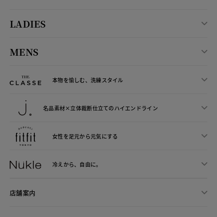
LADIES
MENS
本物を愉しむ、洗練スタイル
名品素材×立体裁断仕立ての
ハイエンドライン
女性を足元から
元気にする
冷えから、
自由に。
店舗案内