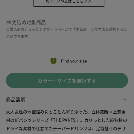
股下71cm丈はこちら＞＞
丈詰め対象商品
ご購入前のショッピングカートページで「丈詰め」にて寸法を選択するこ
とができます。
Find your size
カラー・サイズを選択する
商品説明
大人女性の体型悩みにとことん寄り添った、立体裁断×上質素
材の新パンツシリーズ「THE PANTS」。カリっとした麻独特の
ドライな素材で仕立てたテーパードパンツは、足首魅せのデザ