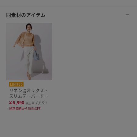
同素材のアイテム
LIMITED
リネン混オックス・
スリムテーパード／
72cm
¥
6,990
￥7,689
税込
通常価格から56%OFF