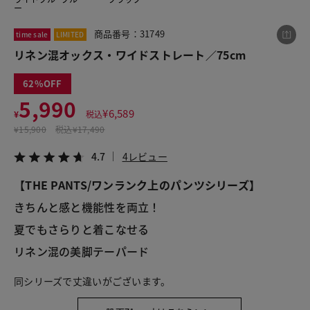
ー
商品番号：31749
time sale
LIMITED
この商品をシェアする
リネン混オックス・ワイドストレート／75cm
62
リネン混オックス・ワイドストレート／75cm
5,990
¥5,990
税込¥6,589
¥
6,589
¥
税込
4.7
4レビュー
¥
15,900
税込
¥17,490
4.7
4レビュー
【THE PANTS/ワンランク上のパンツシリーズ】
LINE
X
メール
きちんと感と機能性を両立！
夏でもさらりと着こなせる
リネン混の美脚テーパード
同シリーズで丈違いがございます。