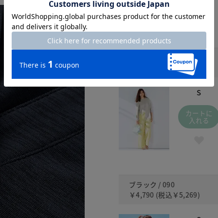
ライトグレー / 030
￥4,790
(税込
￥5,269
)
S
カートに
入れる
ブラック / 090
￥4,790
(税込
￥5,269
)