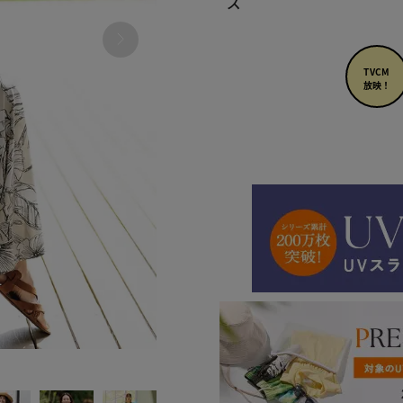
ズ
TVCM
放映！
480