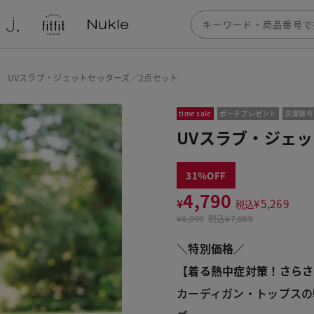
UVスラブ・ジェットセッターズ／2点セット
time sale
ポーチプレゼント
洗濯機可
UVスラブ・ジェ
31
4,790
¥
¥
5,269
税込
¥
6,990
税込
¥7,689
＼特別価格／
【着る熱中症対策！さらさ
カーディガン・トップスの