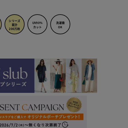
シリーズ
UV90%
洗濯機
累計
カット
OK
200万枚
 ネイビー