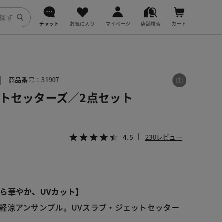
チャット
お気に入り
マイページ
店舗検索
カート
DoCLASSE
j.
商品番号：31907
ットセッターズ／2点セット
fitfit
4.5
230レビュー
ら華やか、UVカット】
軽涼アンサンブル。UVスラブ・ジェットセッター