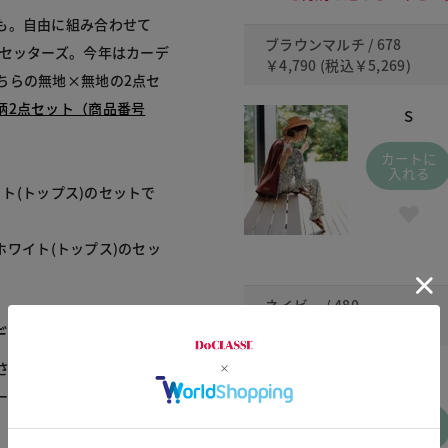
も。自由に組み合わせて
ブラウンマルチ / 678
トセッターズ。今年はカーデ
￥4,790
(税込
￥5,269
)
ちらの無地×無地の2点セ
柄2点セット（商品番号
S
カートに
入れる
イト(トップス)のセットで
ホワイト(トップス)のセッ
ネイビー / 480
￥4,790
(税込
￥5,269
)
ディガン
さらりと羽織れるカーディ
S
ープでほっそり着こなせる
カートに
入れる