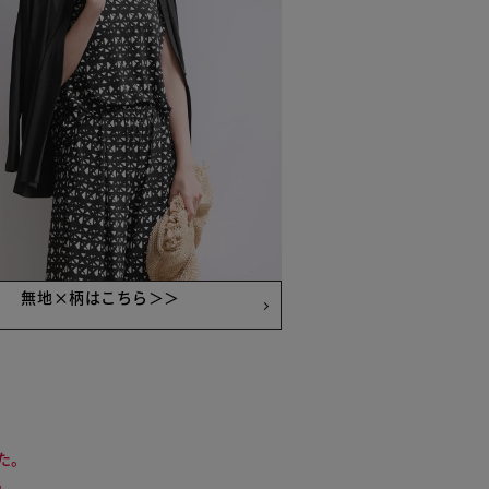
無地×柄はこちら＞＞
た。
。