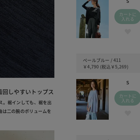
S
カートに
入れる
ペールブルー / 411
￥4,790
(税込
￥5,269
)
S
着回しやすいトップス
カートに
入れる
ス。裾インしても、裾を出
袖は二の腕のボリュームを