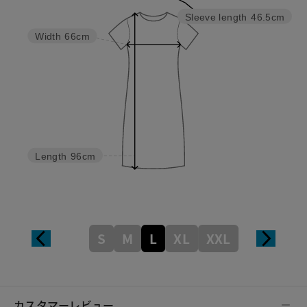
Sleeve length
46.5cm
Width
66cm
Length
96cm
S
M
L
XL
XXL
カスタマーレビュー