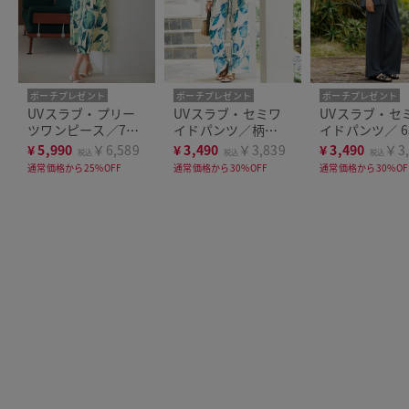
ポーチプレゼント
ポーチプレゼント
ポーチプレゼント
新色追加
洗濯機可
洗濯機可
新色追加
洗濯機可
UVスラブ・プリー
UVスラブ・セミワ
UVスラブ・セ
ツワンピース／7分
イドパンツ／柄
イドパンツ／ 6
袖
68cm
¥
5,990
￥6,589
¥
3,490
￥3,839
¥
3,490
￥3,
税込
税込
税込
通常価格から25%OFF
通常価格から30%OFF
通常価格から30%OF