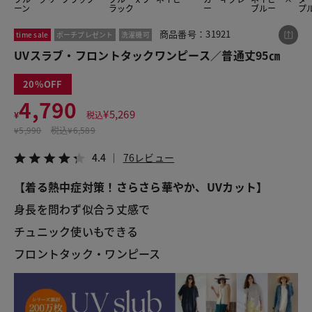
ーン
ラック
ー
ブルー
プ
商品番号：31921
time sale
ポーチプレゼント
洗濯機可
この商品をシェアする
UVスラブ・フロントタックワンピース／普通丈95㎝
20
UVスラブ・フロントタックワンピース／普通丈95㎝
4,790
¥4,790
税込¥5,269
¥
5,269
¥
税込
4.4
76レビュー
¥
5,990
税込
¥6,589
4.4
76レビュー
【着る熱中症対策！さらさら華やか、UVカット】
LINE
X
メール
身長を問わず似合う丈感で
チュニック使いもできる
フロントタック・ワンピース