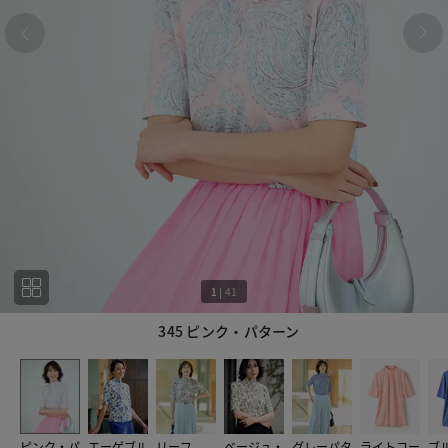
1
|
41
345 ピンク・パターン
1
41
ピンク・パ
エーゲブル
リーフ
ベージュ・
グレーパタ
ライトコー
ブ