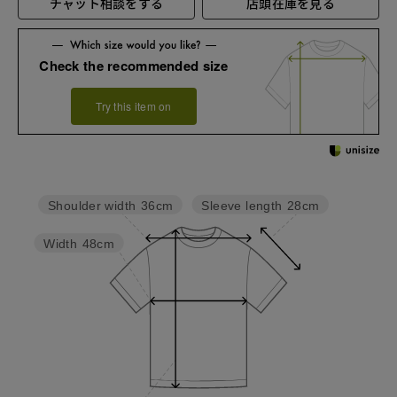
チャット相談をする
店頭在庫を見る
Check the recommended size
Try this item on
Sleeve length
28cm
Shoulder width
36cm
Width
48cm