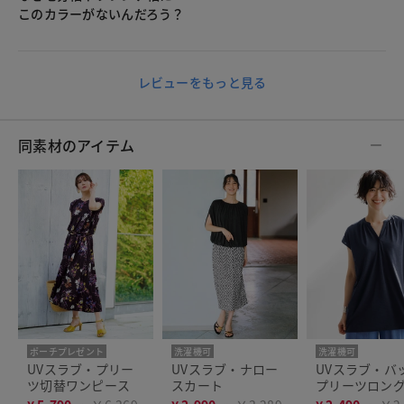
このカラーがないんだろう？
レビューをもっと見る
同素材のアイテム
ポーチプレゼント
洗濯機可
洗濯機可
洗濯機可
人気商品
UVスラブ・プリー
UVスラブ・ナロー
UVスラブ・バ
ツ切替ワンピース
スカート
プリーツロン
プス