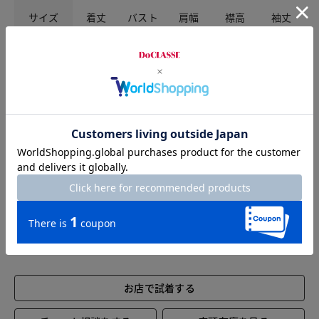
サイズ
着丈
バスト
肩幅
襟高
袖丈
S
64
88
34
5
28
M
65
92
35
5
28
L
66
96
36
5
28
XL
67
101
37
5
28.5
XXL
67.5
107
38.5
5
28.5
※商品によって柄の出方が異なります。
お店で試着する