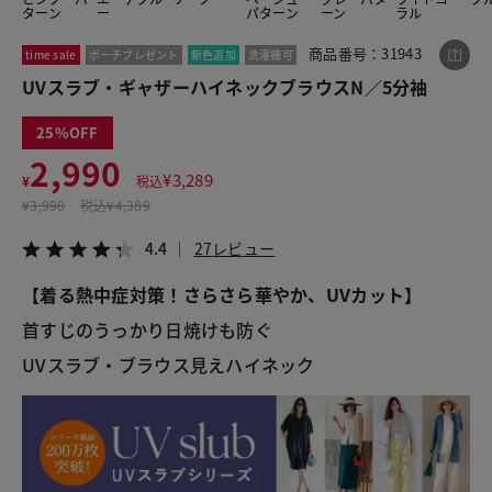
ターン
ー
パターン
ーン
ラル
商品番号：31943
time sale
ポーチプレゼント
新色追加
洗濯機可
この商品をシェアする
UVスラブ・ギャザーハイネックブラウスN／5分袖
25
UVスラブ・ギャザーハイネックブラウスN／5分袖
2,990
¥2,990
税込¥3,289
¥
3,289
¥
税込
4.4
27レビュー
¥
3,990
税込
¥4,389
4.4
27レビュー
【着る熱中症対策！さらさら華やか、UVカット】
LINE
X
メール
首すじのうっかり日焼けも防ぐ
UVスラブ・ブラウス見えハイネック