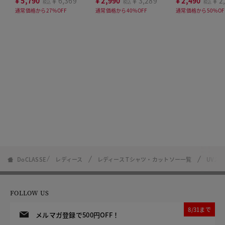
¥
5,790
￥6,369
¥
2,990
￥3,289
¥
2,490
￥2,
税込
税込
税込
通常価格から27%OFF
通常価格から40%OFF
通常価格から50%OF
DoCLASSE
レディース
レディース Tシャツ・カットソー一覧
UVス
FOLLOW US
8/31まで
メルマガ登録で500円OFF！