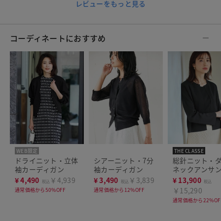
レビューをもっと見る
コーディネートにおすすめ
WEB限定
THE CLASSE
THE CLASSE
ドライニット・立体
シアーニット・7分
総針ニット・
袖カーディガン
袖カーディガン
ネックアンサ
¥
4,490
￥4,939
¥
3,490
￥3,839
¥
13,900
税込
税込
税込
￥15,290
通常価格から50%OFF
通常価格から12%OFF
通常価格から22%OF