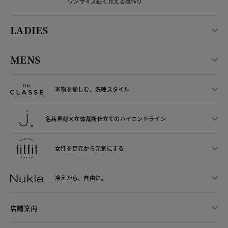
ワンサイズ細く見える服作り
LADIES
MENS
本物を愉しむ、洗練スタイル
名品素材×立体裁断仕立ての
ハイエンドライン
女性を足元から
元気にする
冷えから、
自由に。
店舗案内