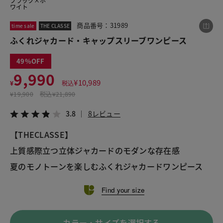
ブラック×ホ
ワイト
商品番号：31989
time sale
THE CLASSE
この商品をシェアする
ふくれジャカード・キャップスリーブワンピース
49
ふくれジャカード・キャップスリーブワンピース
9,990
¥9,990
税込¥10,989
¥
10,989
¥
税込
3.8
8レビュー
¥
19,900
税込
¥21,890
3.8
8レビュー
【THECLASSE】
LINE
X
メール
上質感際立つ立体ジャカードのモダンな存在感
夏のモノトーンを楽しむふくれジャカードワンピース
Find your size
カラー・サイズを選択する