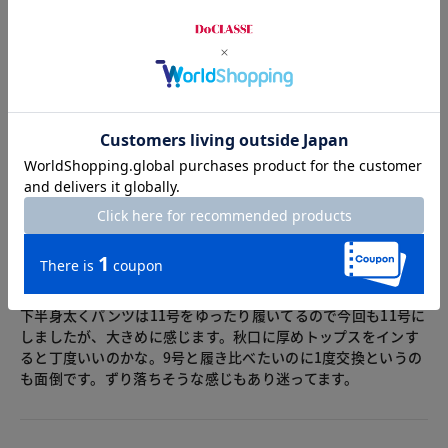
総合評価
3.6
3レビュー
2026.07.25
レモンサワー
身長153cm
体型普通
カラー：グレー
サイズ：11号
ずっと気になっていたのがお安くなった機会に購入。
下半身太くパンツは11号をゆったり履いてるので今回も11号に
しましたが、大きめに感じます。秋口に厚めトップスをインす
ると丁度いいのかな。9号と履き比べたいのに1度交換というの
も面倒です。ずり落ちそうな感じもあり迷ってます。