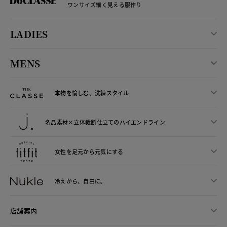
ワンサイズ細く見える服作り
LADIES
MENS
本物を愉しむ、洗練スタイル
名品素材×立体裁断仕立ての
ハイエンドライン
女性を足元から
元気にする
冷えから、
自由に。
店舗案内