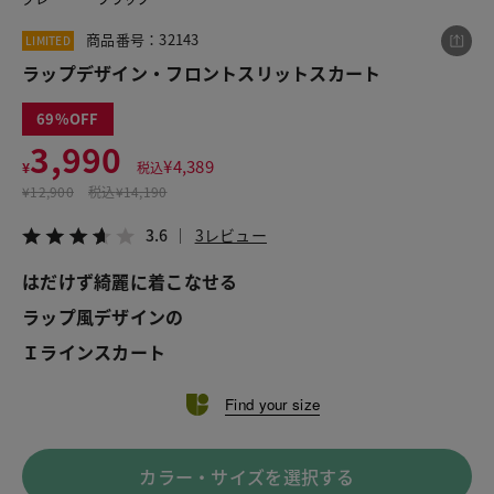
商品番号：32143
LIMITED
ラップデザイン・フロントスリットスカート
この商品をシェアする
69
ラップデザイン・フロントスリットスカート
3,990
¥
4,389
¥
税込
¥3,990
税込¥4,389
¥
12,900
税込
¥14,190
3.6
3レビュー
3.6
3レビュー
はだけず綺麗に着こなせる
ラップ風デザインの
LINE
X
メール
Ｉラインスカート
Find your size
カラー・サイズを選択する