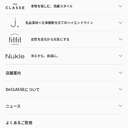
本物を愉しむ、洗練スタイル
名品素材×立体裁断仕立ての
ハイエンドライン
女性を足元から
元気にする
冷えから、
自由に。
店舗案内
DoCLASSEについて
ニュース
よくあるご質問