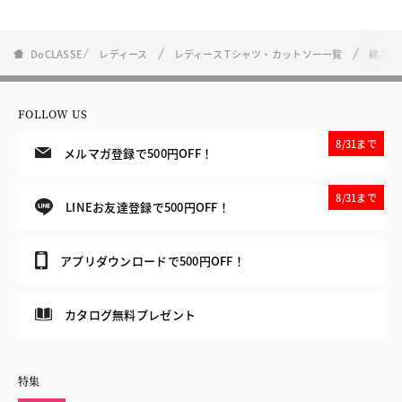
DoCLASSE
レディース
レディース Tシャツ・カットソー一覧
綿スラ
FOLLOW US
8/31まで
メルマガ登録で500円OFF！
8/31まで
LINEお友達登録で500円OFF！
アプリダウンロードで500円OFF！
カタログ無料プレゼント
特集