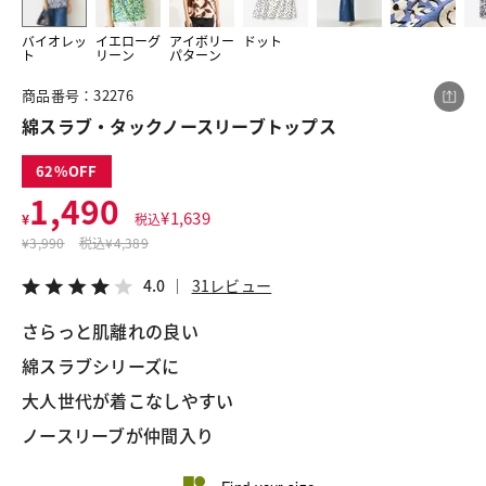
バイオレッ
イエローグ
アイボリー
ドット
ト
リーン
パターン
この商品をシェアする
商品番号：32276
綿スラブ・タックノースリーブトップス
綿スラブ・タックノースリーブトップス
¥1,490
税込¥1,639
62
4.0
31レビュー
1,490
¥
1,639
¥
税込
¥
3,990
税込
¥4,389
4.0
31レビュー
LINE
X
メール
さらっと肌離れの良い
綿スラブシリーズに
大人世代が着こなしやすい
ノースリーブが仲間入り