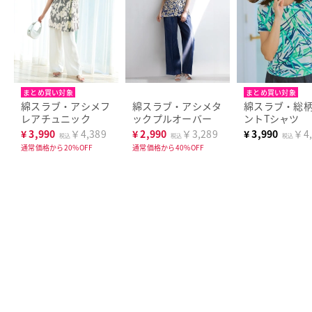
まとめ買い対象
まとめ買い対象
人気商品
人気商品
綿スラブ・アシメフ
綿スラブ・アシメタ
綿スラブ・総
レアチュニック
ックプルオーバー
ントTシャツ
¥
3,990
￥4,389
¥
2,990
￥3,289
¥
3,990
￥4,
税込
税込
税込
通常価格から20%OFF
通常価格から40%OFF