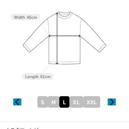
Width
45cm
Length
61cm
S
M
L
XL
XXL