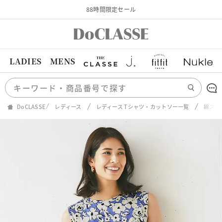
88時間限定セール
LADIES
MENS
DoCLASSE
レディース
レディース Tシャツ・カットソー一覧
綿スラ