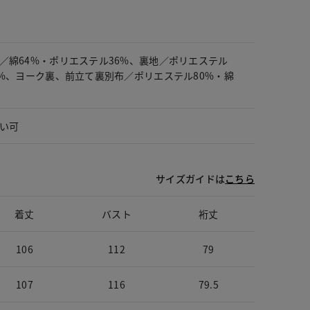
／綿64%・ポリエステル36%、裏地／ポリエステル
0%、ヨーク裏、前立て裏別布／ポリエステル80%・綿
い可
サイズガイドは
こちら
着丈
バスト
裄丈
106
112
79
107
116
79.5