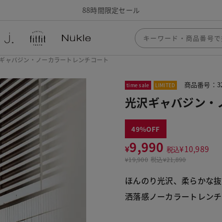
88時間限定セール
ギャバジン・ノーカラートレンチコート
商品番号：32
time sale
LIMITED
光沢ギャバジン・
49
9,990
¥
¥
10,989
税込
¥
19,900
税込
¥21,890
ほんのり光沢、柔らかな抜
洒落感ノーカラートレンチ