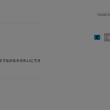
Length
1
7
めでなかなかきれいにでき