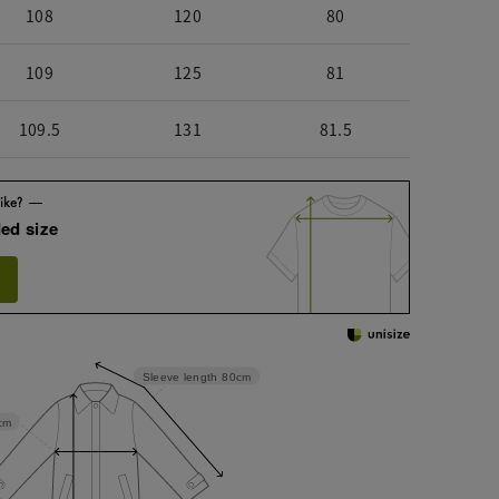
108
120
80
109
125
81
109.5
131
81.5
ed size
Sleeve length
80cm
cm