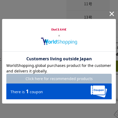
11号
13号
15号
Check the recommend
ー
Try this item on
Width
60