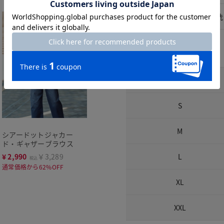
洗濯表示
手洗
サイズ詳細
サイズ
S
M
シアードットジャカー
ド・ギャザーブラウス
¥
2,990
￥3,289
L
税込
通常価格から62%OFF
XL
XXL