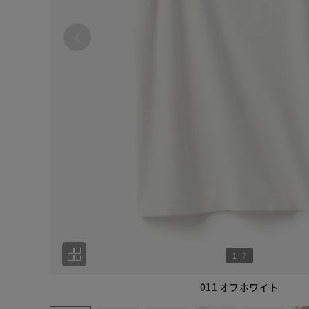
1
|
7
011 オフホワイト