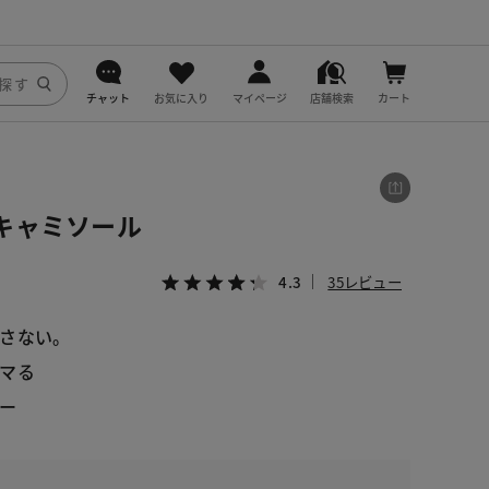
チャット
お気に入り
マイページ
店舗検索
カート
DoCLASSE
j.
キャミソール
fitfit
4.3
35レビュー
さない。
マる
ー