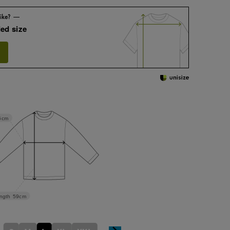
ed size
6cm
ngth
59cm