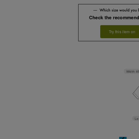
Check the recommend
Try this item on
Width
4
Le