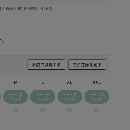
ると自動で値引きが反映されます。
た。
。
お店で試着する
店頭在庫を見る
M
L
XL
XXL
カートに
カートに
カートに
カートに
入れる
入れる
入れる
入れる