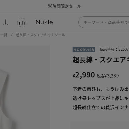
88時間限定セール
ー一覧
超長綿・スクエアキャミソール
商品番号：32507
まとめ買い対象
超長綿・スクエア
2,990
¥
¥
3,289
税込
下着の肩ひも、もうはみ出
透け感トップスが上品にキ
超長綿仕立ての贅沢インナ