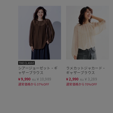
THE CLASSE
シアージョーゼット・ギ
ラメカットジャカード・
ャザーブラウス
ギャザーブラウス
¥
9,990
￥10,989
¥
2,990
￥3,289
税込
税込
通常価格から37%OFF
通常価格から70%OFF