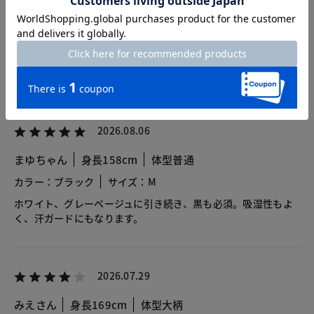
総合評価
4.3
36レビュー
2026.08.06
まゆちゃん
身長158cm
体型普通
カラー：ブラック
サイズ：M
ホワイト、グレーベージュに引き続き、黒も必須。吸湿性もよ
く、汗ガードにもなります。
2026.07.29
みえさん
身長169cm
体型大柄