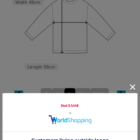
Width
46cm
Length
59cm
S
M
L
XL
XXL
カスタマーレビュー