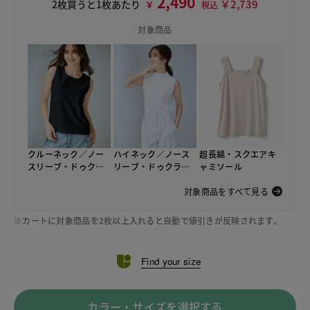
2,490
￥2,739
2枚買うと1枚あたり
￥
税込
対象商品
クルーネック／ノー
ハイネック／ノース
超長綿・スクエアキ
スリーブ・ドゥクラ
リーブ・ドゥクラッ
ャミソール
ッセTシャツ
セTシャツ
対象商品をすべて見る
※カートに対象商品を2枚以上入れると自動で値引きが反映されます。
Find your size
カラー・サイズを選択する