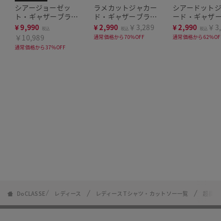
シアージョーゼッ
ラメカットジャカー
シアードット
ト・ギャザーブラウ
ド・ギャザーブラウ
ード・ギャザ
ス
ス
ウス
¥
9,990
¥
2,990
￥3,289
¥
2,990
￥3,
税込
税込
税込
￥10,989
通常価格から70%OFF
通常価格から62%OF
通常価格から37%OFF
DoCLASSE
レディース
レディース Tシャツ・カットソー一覧
超長綿