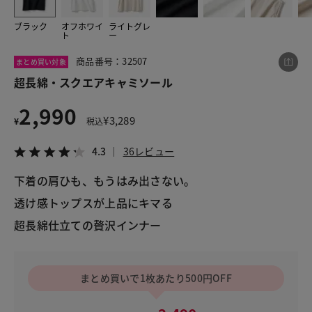
ブラック
オフホワイ
ライトグレ
ト
ー
この商品をシェアする
商品番号：32507
まとめ買い対象
超長綿・スクエアキャミソール
超長綿・スクエアキャミソール
2,990
¥2,990
税込¥3,289
¥
3,289
¥
税込
4.3
36レビュー
4.3
36レビュー
下着の肩ひも、もうはみ出さない。
透け感トップスが上品にキマる
LINE
X
メール
超長綿仕立ての贅沢インナー
まとめ買いで1枚あたり500円OFF