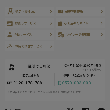
返品・交換OK
最短翌日配送
お直しサービス
心を込めたギフト
会員サービス
マイレージ倶楽部
お店で試着サービス
電話でご相談
受付時間 9:00～21:00 年中無休
※年末年始等除く
固定電話から
携帯・IP電話から（有料）
0120-178-788
0570-003-003
※ご申告をいただければ、こちらから折り返しお電話いたします