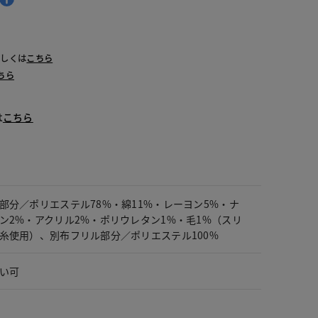
詳しくは
こちら
ちら
は
こちら
部分／ポリエステル78%・綿11%・レーヨン5%・ナ
ン2%・アクリル2%・ポリウレタン1%・毛1%（スリ
糸使用）、別布フリル部分／ポリエステル100%
い可