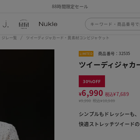
88時間限定セール
・ジレ一覧
ツイーディジャカード・異素材コンビジャケット
商品番号：32535
LIMITED
ツイーディジャカ
30
6,990
¥
¥
7,689
税込
¥
9,990
税込
¥10,989
シンプルもドレッシーも、
快適ストレッチツイードの