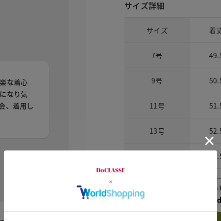
サイズ詳細
サイズ
着
7号
49.
9号
50.
楽な着心
になり気
11号
51.
会、着用し
13号
52.
15号
52.
Check the recommend