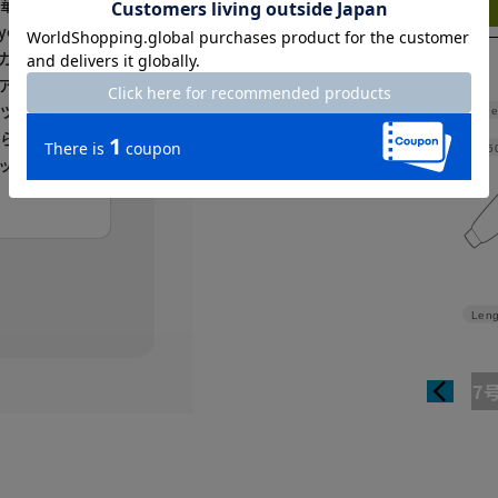
Try this item on
に華やかな
earにぴ
ガンジー
アルなデ
ツグン。
Shoulde
たら上がお
Width
5
アップで着
。
Leng
7