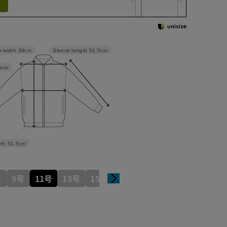
Sleeve length
51.5cm
r width
39cm
0cm
th
51.5cm
号
9号
11号
13号
15号