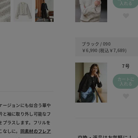
入れる
ブラック / 090
￥6,990
(税込
￥7,689
)
7号
カートに
入れる
ケージョンにも似合う華や
衿と袖に取り外し可能なフ
をプラスします。フリルを
こなしに。
同素材のフレア
交換・返品はお気軽に！