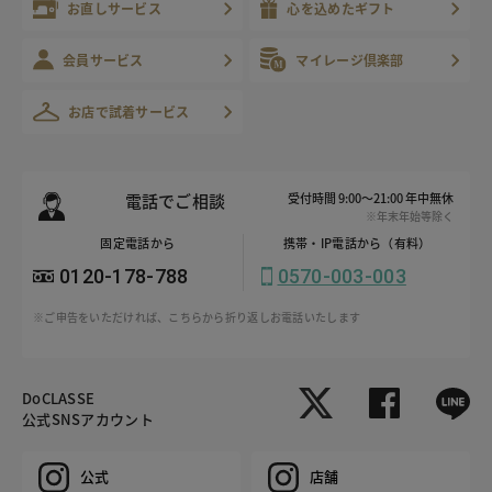
お直しサービス
心を込めたギフト
会員サービス
マイレージ倶楽部
お店で試着サービス
電話でご相談
受付時間 9:00～21:00 年中無休
※年末年始等除く
固定電話から
携帯・IP電話から（有料）
0120-178-788
0570-003-003
※ご申告をいただければ、こちらから折り返しお電話いたします
DoCLASSE
公式SNSアカウント
公式
店舗