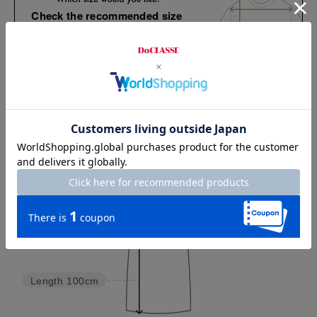
Check the recommended size
Try this item on
Width
39cm
Length
100cm