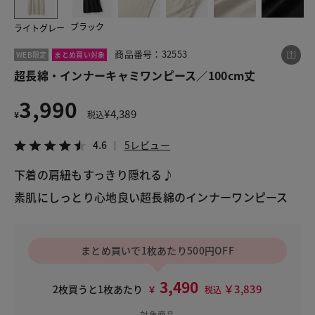
ブラック
ライトグレー
この商品をシェアする
商品番号：32553
WEB限定
まとめ買い対象
超長綿・インナーキャミワンピース／100cm丈
超長綿・インナーキャミワンピース／100cm丈
3,990
¥3,990
税込¥4,389
¥
4,389
¥
税込
4.6
5レビュー
4.6
5レビュー
下着の肩紐もすっきり隠れる♪
素肌にしっとり心地良い超長綿のインナーワンピース
LINE
X
メール
まとめ買いで1枚あたり500円OFF
3,490
￥3,839
2枚買うと1枚あたり
￥
税込
対象商品