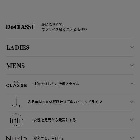
楽に着られて、
ワンサイズ細く見える服作り
LADIES
MENS
本物を愉しむ、洗練スタイル
名品素材×立体裁断仕立ての
ハイエンドライン
女性を足元から
元気にする
冷えから、
自由に。