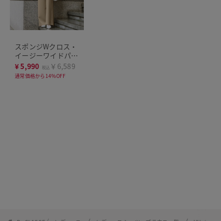
スポンジWクロス・
イージーワイドパン
ツ
¥
5,990
￥6,589
税込
通常価格から14%OFF