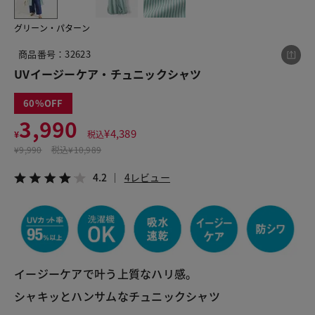
グリーン・パターン
この商品をシェアする
商品番号：32623
UVイージーケア・チュニックシャツ
UVイージーケア・チュニックシャツ
60
¥3,990
税込¥4,389
3,990
4.2
4レビュー
¥
4,389
¥
税込
¥
9,990
税込
¥10,989
4.2
4レビュー
LINE
X
メール
イージーケアで叶う上質なハリ感。
シャキッとハンサムなチュニックシャツ