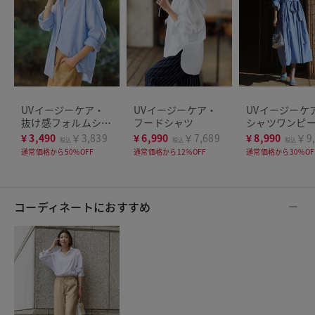
UVイージーケア・
UVイージーケア・
UVイージーケ
抜け感フォルムシャ
フードシャツ
シャツワンピ
ツ
¥
3,490
￥3,839
¥
6,990
￥7,689
¥
8,990
￥9,
税込
税込
税込
通常価格から50%OFF
通常価格から12%OFF
通常価格から30%OF
コーディネートにおすすめ