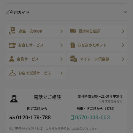
ご利用ガイド
返品・交換OK
最短翌日配送
お直しサービス
心を込めたギフト
会員サービス
マイレージ倶楽部
お店で試着サービス
電話でご相談
受付時間 9:00～21:00 年中無休
※年末年始等除く
固定電話から
携帯・IP電話から（有料）
0120-178-788
0570-003-003
※ご申告をいただければ、こちらから折り返しお電話いたします