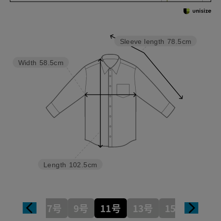
Sleeve length
78.5cm
Width
58.5cm
Length
102.5cm
7号
9号
11号
13号
15号